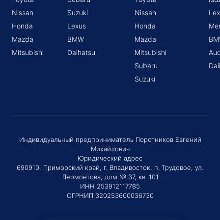
Nissan
Suzuki
Nissan
Lex
Honda
Lexus
Honda
Me
Mazda
BMW
Mazda
BM
Mitsubishi
Daihatsu
Mitsubishi
Aud
Subaru
Dai
Suzuki
Индивидуальный предприниматель Поротников Евгений
Михайлович
Юридический адрес
690910, Приморский край, г. Владивосток, п. Трудовое, ул.
Лермонтова, дом № 37, кв. 101
ИНН 253912117785
ОГРНИП 320253600036730