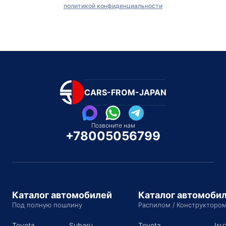
политикой конфиденциальности
CARS-FROM-JAPAN
Позвоните нам
+78005056799
Каталог автомобилей
Каталог автомоби
Под полную пошлину
Распилом / Конструкторо
Toyota
Subaru
Toyota
Isu