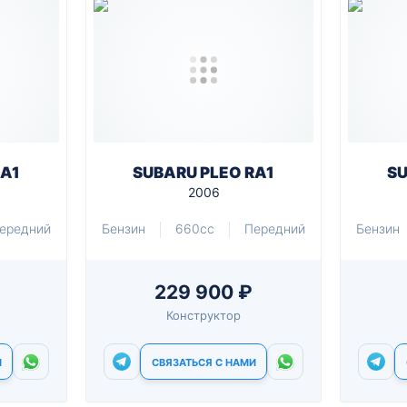
RA1
SUBARU PLEO RA1
SU
2006
ередний
Бензин
660cc
Передний
Бензин
229 900 ₽
Конструктор
И
СВЯЗАТЬСЯ С НАМИ