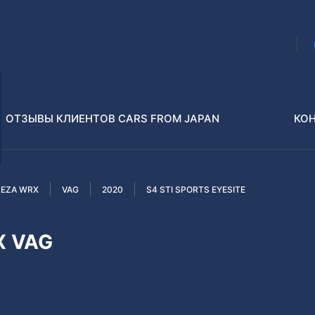
ОТЗЫВЫ КЛИЕНТОВ CARS FROM JAPAN
КО
REZA WRX
VAG
2020
S4 STI SPORTS EYESITE
Распилы и конструкторы
В РАЗБОР БЕЗ ПТС
X VAG
Toyota
Isuzu
enz
Nissan
Lexus