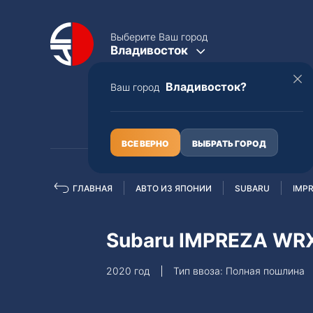
Выберите Ваш город
Владивосток
Владивосток?
Ваш город
КАТАЛОГ
О НАС
ВСЕ ВЕРНО
ВЫБРАТЬ ГОРОД
ГЛАВНАЯ
АВТО ИЗ ЯПОНИИ
SUBARU
IMP
Полная пошлина
ЦЕЛЫЕ АВТО С ПТС
Subaru IMPREZA WR
Toyota
Lexus
2020 год
Тип ввоза: Полная пошлина
Nissan
Mercedes-B