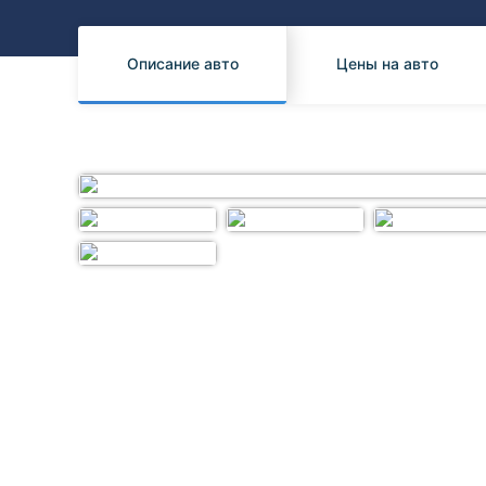
Honda
Daihatsu
Mazda
Tesla
Описание авто
Цены на авто
Suzuki
Mitsubishi
Subaru