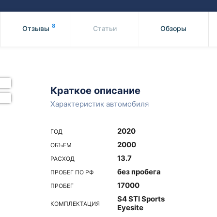
Honda
Mercedes-
Mazda
BMW
8
Отзывы
Статьи
Обзоры
Mitsubishi
Audi
Subaru
Daihatsu
Suzuki
Краткое описание
Характеристик автомобиля
2020
ГОД
2000
ОБЪЕМ
13.7
РАСХОД
без пробега
ПРОБЕГ ПО РФ
17000
ПРОБЕГ
S4 STI Sports
КОМПЛЕКТАЦИЯ
Eyesite