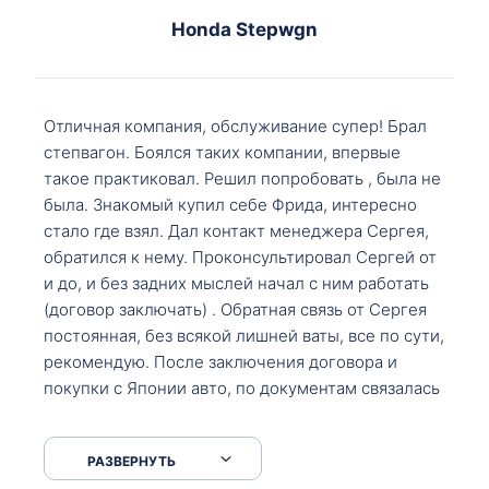
Honda Stepwgn
Отличная компания, обслуживание супер! Брал
степвагон. Боялся таких компании, впервые
такое практиковал. Решил попробовать , была не
была. Знакомый купил себе Фрида, интересно
стало где взял. Дал контакт менеджера Сергея,
обратился к нему. Проконсультировал Сергей от
и до, и без задних мыслей начал с ним работать
(договор заключать) . Обратная связь от Сергея
постоянная, без всякой лишней ваты, все по сути,
рекомендую. После заключения договора и
покупки с Японии авто, по документам связалась
со мной Мария, все подсказала, куда, что и как,
что заполнить, куда зайти, образцы и т.д. После
РАЗВЕРНУТЬ
приехал за авто. Меня тепло встретили Сергей с