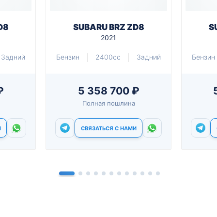
D8
SUBARU BRZ ZD8
S
2021
Задний
Бензин
2400cc
Задний
Бензин
₽
5 358 700 ₽
Полная пошлина
И
СВЯЗАТЬСЯ С НАМИ