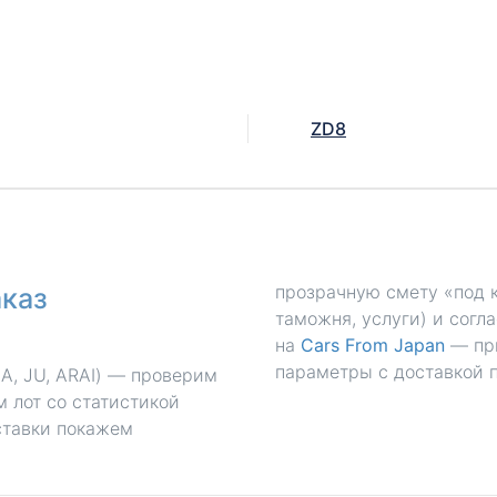
ZD8
прозрачную смету «под к
аказ
таможня, услуги) и согл
на
Cars From Japan
— при
параметры с доставкой п
A, JU, ARAI) — проверим
 лот со статистикой
ставки покажем