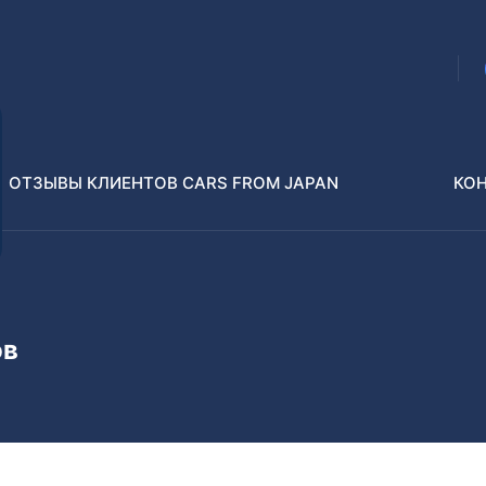
ОТЗЫВЫ КЛИЕНТОВ CARS FROM JAPAN
КО
Распилы и конструкторы
В РАЗБОР БЕЗ ПТС
ов
Toyota
Isuzu
enz
Nissan
Lexus