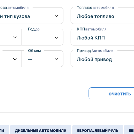
Honda
Mercedes-
зова
Топливо
автомобиля
автомобиля
Mazda
BMW
Mitsubishi
Audi
Год
КПП
до
автомобиля
Subaru
Daihatsu
Suzuki
Объем
Привод
от
до
Автомобиля
ОЧИСТИТЬ
ЛИ
ДИЗЕЛЬНЫЕ АВТОМОБИЛИ
ЕВРОПА. ЛЕВЫЙ РУЛЬ
ЕВ