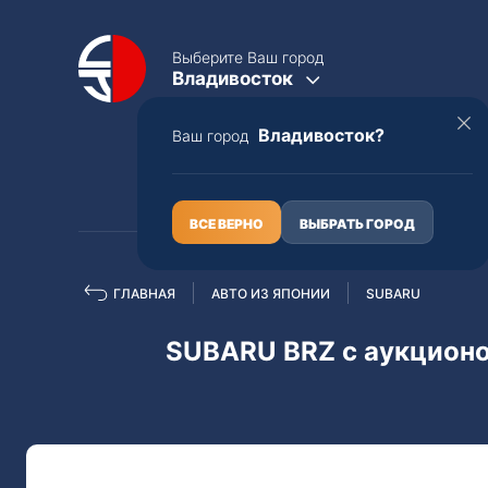
Выберите Ваш город
Владивосток
Владивосток?
Ваш город
КАТАЛОГ
О НАС
ВСЕ ВЕРНО
ВЫБРАТЬ ГОРОД
ГЛАВНАЯ
АВТО ИЗ ЯПОНИИ
SUBARU
Полная пошлина
ЦЕЛЫЕ АВТО С ПТС
SUBARU BRZ с аукцион
Toyota
Lexus
Nissan
Mercedes-B