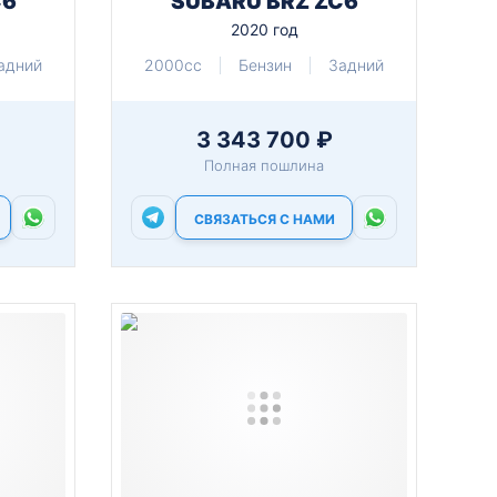
C6
SUBARU BRZ ZC6
2020 год
адний
2000cc
Бензин
Задний
3 343 700 ₽
Полная пошлина
СВЯЗАТЬСЯ С НАМИ