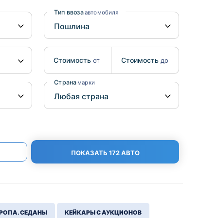
Benz
Mazda
Тип ввоза
автомобиля
Mitsubishi
Isuzu
Стоимость
Стоимость
от
до
Hino
Страна
марки
ПОКАЗАТЬ 172 АВТО
РОПА. СЕДАНЫ
КЕЙКАРЫ С АУКЦИОНОВ