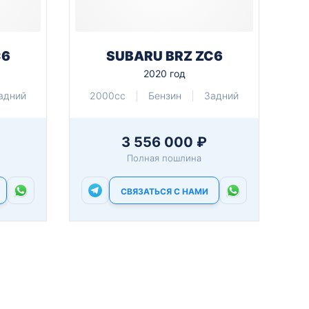
C6
SUBARU BRZ ZC6
2020 год
адний
2000cc
Бензин
Задний
3 556 000 ₽
Полная пошлина
СВЯЗАТЬСЯ С НАМИ