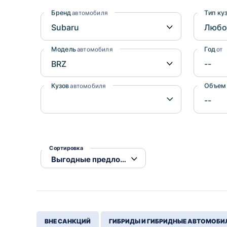
Honda
Daihatsu
Бренд
Тип ку
автомобиля
Mazda
Tesla
Suzuki
Модель
Год
автомобиля
от
Mitsubishi
Subaru
Кузов
Объем
автомобиля
Сортировка
ВНЕ САНКЦИЙ
ГИБРИДЫ И ГИБРИДНЫЕ АВТОМОБИ