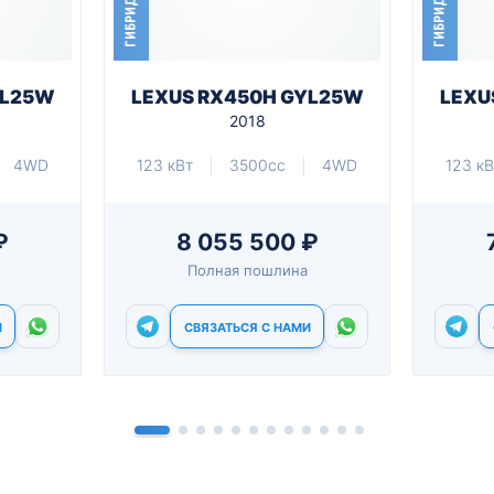
ГИБРИД
ГИБРИД
YL25W
LEXUS RX450H GYL25W
LEXU
2018
4WD
123 кВт
3500cc
4WD
123 кВ
₽
8 055 500 ₽
Полная пошлина
И
СВЯЗАТЬСЯ С НАМИ