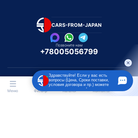
CARS-FROM-JAPAN
Позвоните нам
+78005056799
Здравствуйте! Если у вас есть
вопросы (Цена, Сроки поставки,
условия договора и пр.) можете
Каталог автомобилей
Каталог автомоби
задать их мне в чат!
Меню
Фильтр
Каталог
Контакты
Под полную пошлину
Распилом / Конструкторо
Toyota
Subaru
Toyota
Isu
Nissan
Suzuki
Nissan
Lex
Honda
Lexus
Honda
Me
Mazda
BMW
Mazda
BM