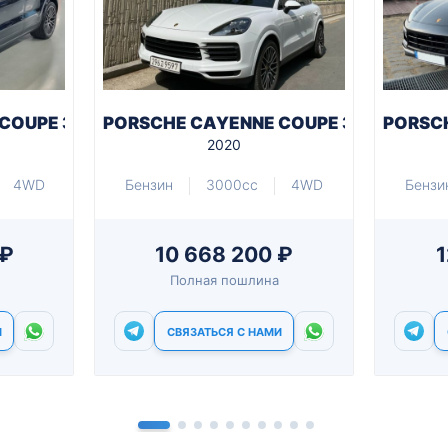
OUPE 3.0 TIPTRONIC E-HYBRID
PORSCHE CAYENNE COUPE 3.0 TIPTRON
PORSCH
2020
4WD
Бензин
3000cc
4WD
Бензи
 ₽
10 668 200 ₽
1
Полная пошлина
И
СВЯЗАТЬСЯ С НАМИ