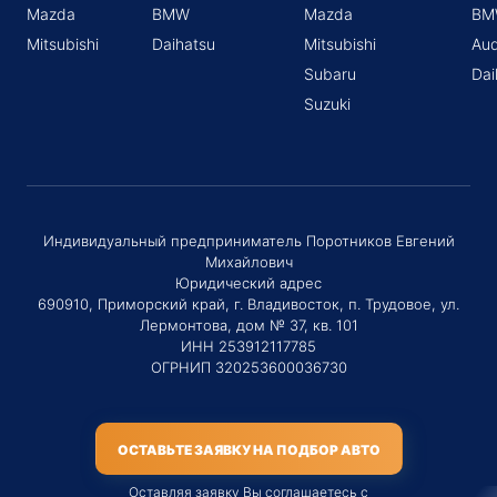
Mazda
BMW
Mazda
BM
Mitsubishi
Daihatsu
Mitsubishi
Aud
Subaru
Dai
Suzuki
Индивидуальный предприниматель Поротников Евгений
Михайлович
Юридический адрес
690910, Приморский край, г. Владивосток, п. Трудовое, ул.
Лермонтова, дом № 37, кв. 101
ИНН 253912117785
ОГРНИП 320253600036730
ОСТАВЬТЕ ЗАЯВКУ НА ПОДБОР АВТО
Оставляя заявку Вы соглашаетесь с