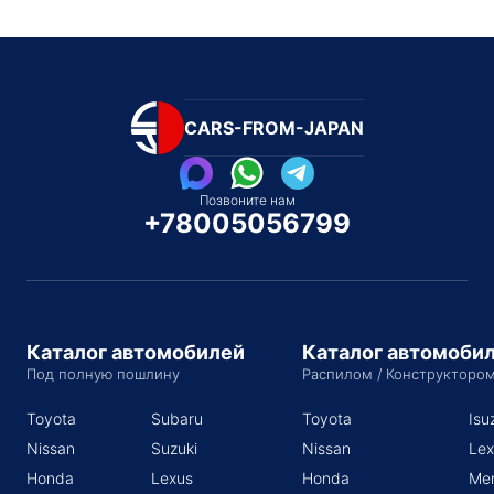
CARS-FROM-JAPAN
Позвоните нам
+78005056799
Каталог автомобилей
Каталог автомоби
Под полную пошлину
Распилом / Конструкторо
Toyota
Subaru
Toyota
Isu
Nissan
Suzuki
Nissan
Lex
Honda
Lexus
Honda
Me