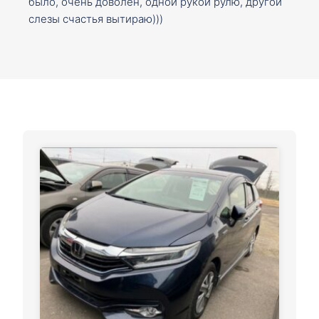
было, очень доволен, одной рукой рулю, другой
слезы счастья вытираю)))