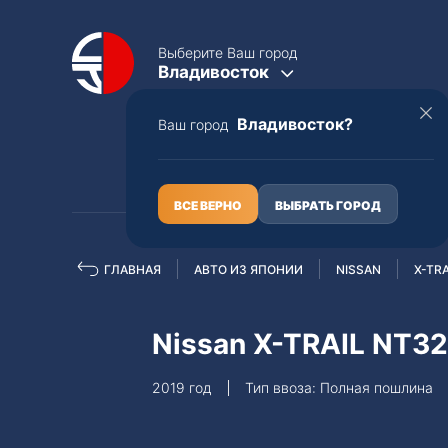
Выберите Ваш город
Владивосток
Владивосток?
Ваш город
КАТАЛОГ
О НАС
ВСЕ ВЕРНО
ВЫБРАТЬ ГОРОД
ГЛАВНАЯ
АВТО ИЗ ЯПОНИИ
NISSAN
X-TRA
Полная пошлина
ЦЕЛЫЕ АВТО С ПТС
Nissan X-TRAIL NT32
Toyota
Lexus
2019 год
Тип ввоза: Полная пошлина
Nissan
Mercedes-B