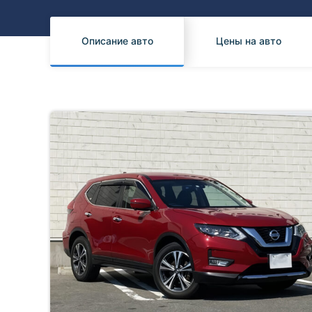
Honda
Daihatsu
Mazda
Tesla
Описание авто
Цены на авто
Suzuki
Mitsubishi
Subaru