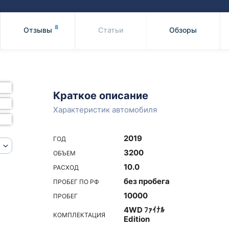
Honda
Mercedes-
Mazda
BMW
8
Отзывы
Статьи
Обзоры
Mitsubishi
Audi
Subaru
Daihatsu
Suzuki
Краткое описание
Характеристик автомобиля
2019
ГОД
3200
ОБЪЕМ
10.0
РАСХОД
без пробега
ПРОБЕГ ПО РФ
10000
ПРОБЕГ
4WD ﾌｧｲﾅﾙ
КОМПЛЕКТАЦИЯ
Edition