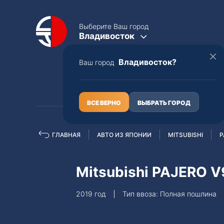
Выберите Ваш город
Владивосток
Владивосток?
Ваш город
КАТАЛОГ
О НАС
ВСЕ ВЕРНО
ВЫБРАТЬ ГОРОД
ГЛАВНАЯ
АВТО ИЗ ЯПОНИИ
MITSUBISHI
P
Полная пошлина
ЦЕЛЫЕ АВТО С ПТС
Mitsubishi PAJERO 
Toyota
Lexus
2019 год
Тип ввоза: Полная пошлина
Nissan
Mercedes-B