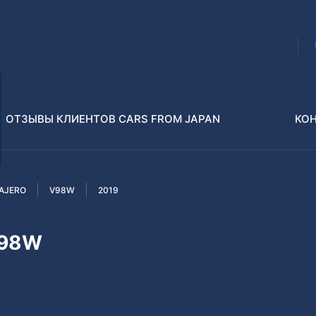
ОТЗЫВЫ КЛИЕНТОВ CARS FROM JAPAN
КО
AJERO
V98W
2019
Распилы и конструкторы
В РАЗБОР БЕЗ ПТС
V98W
Toyota
Isuzu
enz
Nissan
Lexus