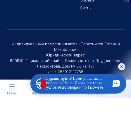
Suzuki
Индивидуальный предприниматель Поротников Евгений
Михайлович
Юридический адрес
690910, Приморский край, г. Владивосток, п. Трудовое, ул.
Лермонтова, дом № 37, кв. 101
ИНН 253912117785
ОГРНИП 320253600036730
Здравствуйте! Если у вас есть
вопросы (Цена, Сроки поставки,
условия договора и пр.) можете
задать их мне в чат!
Меню
Фильтр
Каталог
Контакты
ОСТАВЬТЕ ЗАЯВКУ НА ПОДБОР АВТО
Оставляя заявку Вы соглашаетесь с
политикой конфиденциальности