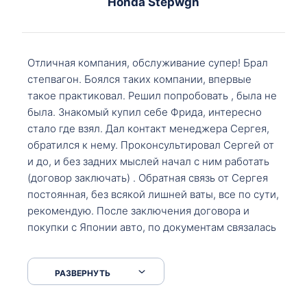
Honda Stepwgn
Отличная компания, обслуживание супер! Брал
степвагон. Боялся таких компании, впервые
такое практиковал. Решил попробовать , была не
была. Знакомый купил себе Фрида, интересно
стало где взял. Дал контакт менеджера Сергея,
обратился к нему. Проконсультировал Сергей от
и до, и без задних мыслей начал с ним работать
(договор заключать) . Обратная связь от Сергея
постоянная, без всякой лишней ваты, все по сути,
рекомендую. После заключения договора и
покупки с Японии авто, по документам связалась
со мной Мария, все подсказала, куда, что и как,
что заполнить, куда зайти, образцы и т.д. После
РАЗВЕРНУТЬ
приехал за авто. Меня тепло встретили Сергей с
Марией. Автомобиль забрал, все супер. Спасибо