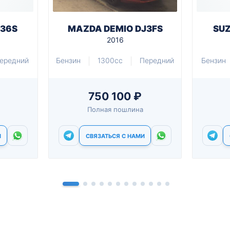
A36S
MAZDA DEMIO DJ3FS
SUZ
2016
ередний
Бензин
1300cc
Передний
Бензин
750 100 ₽
Полная пошлина
И
СВЯЗАТЬСЯ С НАМИ