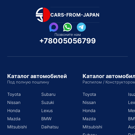
CARS-FROM-JAPAN
Позвоните нам
+78005056799
Каталог автомобилей
Каталог автомоби
Под полную пошлину
Распилом / Конструкторо
Toyota
Subaru
Toyota
Isu
Nissan
Suzuki
Nissan
Lex
Honda
Lexus
Honda
Me
Mazda
BMW
Mazda
BM
Mitsubishi
Daihatsu
Mitsubishi
Aud
Subaru
Dai