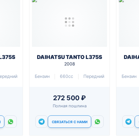
L375S
DAIHATSU TANTO L375S
DAIH
2008
ередний
Бензин
660cc
Передний
Бензин
272 500 ₽
Полная пошлина
И
СВЯЗАТЬСЯ С НАМИ