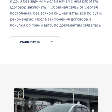
и до, и без задних мыслей начал с ним работать
(договор заключать) . Обратная связь от Сергея
постоянная, без всякой лишней ваты, все по сути,
рекомендую. После заключения договора и
покупки с Японии авто, по документам связалась
со мной Мария, все подсказала, куда, что и как,
что заполнить, куда зайти, образцы и т.д. После
РАЗВЕРНУТЬ
приехал за авто. Меня тепло встретили Сергей с
Марией. Автомобиль забрал, все супер. Спасибо
вам большое. Буду еще обращаться.