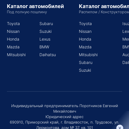
Каталог автомобилей
Каталог автомоби
Под полную пошлину
Распилом / Конструкторо
Toyota
Subaru
Toyota
Isu
Nissan
Suzuki
Nissan
Lex
Honda
Lexus
Honda
Me
Mazda
BMW
Mazda
BM
Mitsubishi
Daihatsu
Mitsubishi
Aud
Subaru
Dai
Suzuki
Индивидуальный предприниматель Поротников Евгений
Михайлович
Юридический адрес
690910, Приморский край, г. Владивосток, п. Трудовое, ул.
Лермонтова, дом № 37, кв. 101