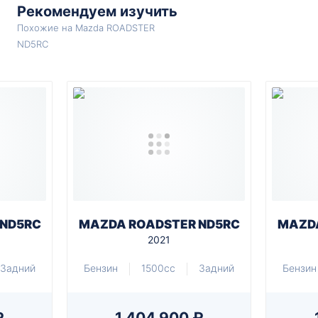
Рекомендуем изучить
Похожие на Mazda ROADSTER
ND5RC
 ND5RC
MAZDA ROADSTER ND5RC
MAZDA
2021
Задний
Бензин
1500cc
Задний
Бензин
₽
1 404 900 ₽