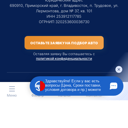
690910, Приморский край, г. Владивосток, п. Трудовое, ул.
Лермонтова, дом № 37, кв. 101
ИНН 253912117785
ОГРНИП 320253600036730
ОСТАВЬТЕ ЗАЯВКУ НА ПОДБОР АВТО
Оставляя заявку Вы соглашаетесь с
политикой конфиденциальности
Здравствуйте! Если у вас есть
вопросы (Цена, Сроки поставки,
Материалы данного сайта являются публичной офертой
условия договора и пр.) можете
только на услугу сопровождения Агентом приобретения
задать их мне в чат!
Меню
Фильтр
Каталог
Контакты
транспортного средства Клиентом.
Во всех остальных случаях сайт носит исключительно
информационный характер.