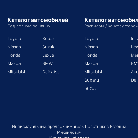
Каталог автомобилей
Каталог автомоби
Под полную пошлину
Распилом / Конструкторо
Toyota
Subaru
Toyota
Isu
Nissan
Suzuki
Nissan
Lex
Honda
Lexus
Honda
Me
Mazda
BMW
Mazda
BM
Mitsubishi
Daihatsu
Mitsubishi
Aud
Subaru
Dai
Suzuki
Индивидуальный предприниматель Поротников Евгений
Михайлович
Юридический адрес