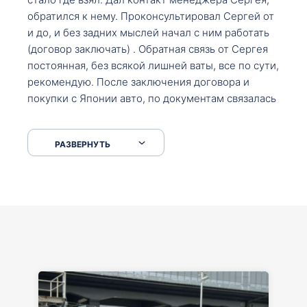
обратился к нему. Проконсультировал Сергей от
и до, и без задних мыслей начал с ним работать
(договор заключать) . Обратная связь от Сергея
постоянная, без всякой лишней ваты, все по сути,
рекомендую. После заключения договора и
покупки с Японии авто, по документам связалась
со мной Мария, все подсказала, куда, что и как,
что заполнить, куда зайти, образцы и т.д. После
РАЗВЕРНУТЬ
приехал за авто. Меня тепло встретили Сергей с
Марией. Автомобиль забрал, все супер. Спасибо
вам большое. Буду еще обращаться.