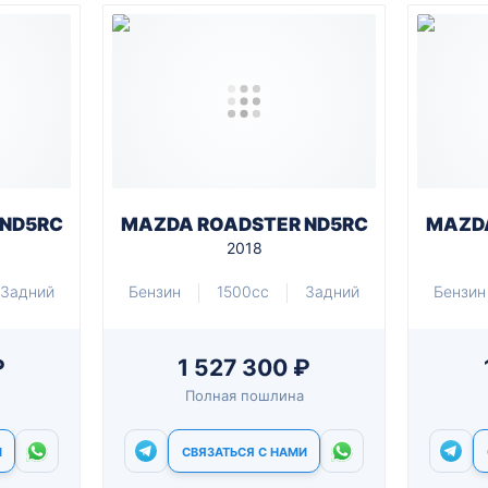
 ND5RC
MAZDA ROADSTER ND5RC
MAZDA
2018
Задний
Бензин
1500cc
Задний
Бензин
₽
1 527 300 ₽
Полная пошлина
И
СВЯЗАТЬСЯ С НАМИ