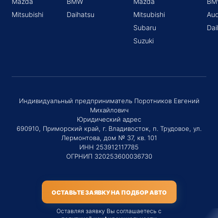
Mazda
BMW
Mazda
BM
Mitsubishi
Daihatsu
Mitsubishi
Aud
Subaru
Dai
Suzuki
Индивидуальный предприниматель Поротников Евгений
Михайлович
Юридический адрес
690910, Приморский край, г. Владивосток, п. Трудовое, ул.
Лермонтова, дом № 37, кв. 101
ИНН 253912117785
ОГРНИП 320253600036730
ОСТАВЬТЕ ЗАЯВКУ НА ПОДБОР АВТО
Оставляя заявку Вы соглашаетесь с