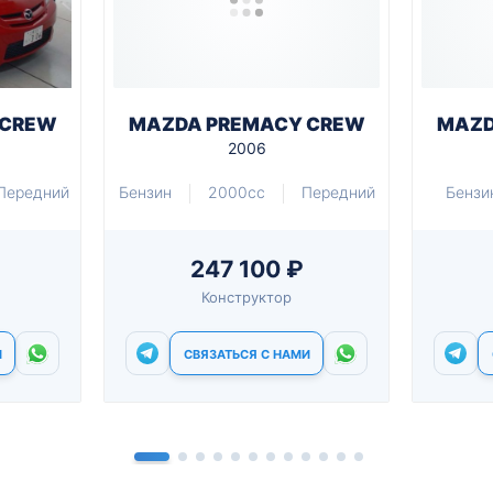
 CREW
MAZDA PREMACY CREW
MAZD
2006
Передний
Бензин
2000cc
Передний
Бензи
247 100 ₽
Конструктор
И
СВЯЗАТЬСЯ С НАМИ