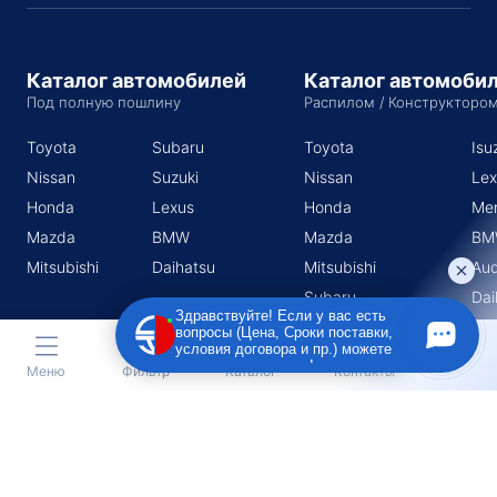
Каталог автомобилей
Каталог автомоби
Под полную пошлину
Распилом / Конструкторо
Toyota
Subaru
Toyota
Isu
Nissan
Suzuki
Nissan
Lex
Honda
Lexus
Honda
Me
Mazda
BMW
Mazda
BM
Mitsubishi
Daihatsu
Mitsubishi
Aud
Subaru
Dai
Здравствуйте! Если у вас есть
Suzuki
вопросы (Цена, Сроки поставки,
условия договора и пр.) можете
задать их мне в чат!
Меню
Фильтр
Каталог
Контакты
Индивидуальный предприниматель Поротников Евгений
Михайлович