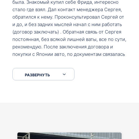
была. Знакомый купил себе Фрида, интересно
стало где взял. Дал контакт менеджера Сергея,
обратился к нему. Проконсультировал Сергей от
и до, и без задних мыслей начал с ним работать
(договор заключать) . Обратная связь от Сергея
постоянная, без всякой лишней ваты, все по сути,
рекомендую. После заключения договора и
покупки с Японии авто, по документам связалась
со мной Мария, все подсказала, куда, что и как,
что заполнить, куда зайти, образцы и т.д. После
РАЗВЕРНУТЬ
приехал за авто. Меня тепло встретили Сергей с
Марией. Автомобиль забрал, все супер. Спасибо
вам большое. Буду еще обращаться.