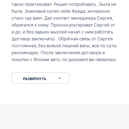
такое практиковал. Решил попробовать , была не
была. Знакомый купил себе Фрида, интересно
стало где взял. Дал контакт менеджера Сергея,
обратился к нему. Проконсультировал Сергей от
и до, и без задних мыслей начал с ним работать
(договор заключать) . Обратная связь от Сергея
постоянная, без всякой лишней ваты, все по сути,
рекомендую. После заключения договора и
покупки с Японии авто, по документам связалась
со мной Мария, все подсказала, куда, что и как,
что заполнить, куда зайти, образцы и т.д. После
РАЗВЕРНУТЬ
приехал за авто. Меня тепло встретили Сергей с
Марией. Автомобиль забрал, все супер. Спасибо
вам большое. Буду еще обращаться.