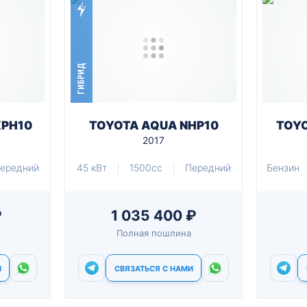
ГИБРИД
XPH10
TOYOTA AQUA NHP10
TOYO
2017
ередний
45 кВт
1500cc
Передний
Бензин
₽
1 035 400 ₽
Полная пошлина
И
СВЯЗАТЬСЯ С НАМИ