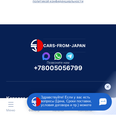
политикой конфиденциальности
CARS-FROM-JAPAN
Позвоните нам
+78005056799
Здравствуйте! Если у вас есть
Каталог автомобилей
Каталог автомоби
вопросы (Цена, Сроки поставки,
Под полную пошлину
Распилом / Конструкторо
условия договора и пр.) можете
задать их мне в чат!
Меню
Фильтр
Каталог
Контакты
Toyota
Subaru
Toyota
Isu