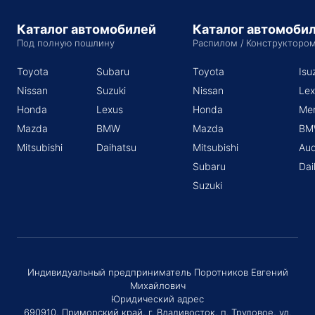
Каталог автомобилей
Каталог автомоби
Под полную пошлину
Распилом / Конструкторо
Toyota
Subaru
Toyota
Isu
Nissan
Suzuki
Nissan
Lex
Honda
Lexus
Honda
Me
Mazda
BMW
Mazda
BM
Mitsubishi
Daihatsu
Mitsubishi
Aud
Subaru
Dai
Suzuki
Индивидуальный предприниматель Поротников Евгений
Михайлович
Юридический адрес
690910, Приморский край, г. Владивосток, п. Трудовое, ул.