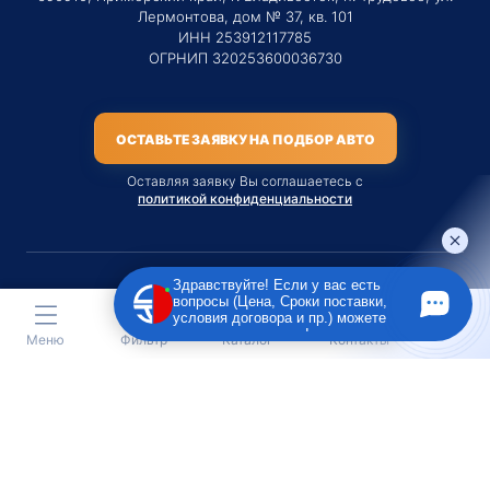
Лермонтова, дом № 37, кв. 101
ИНН 253912117785
ОГРНИП 320253600036730
ОСТАВЬТЕ ЗАЯВКУ НА ПОДБОР АВТО
Оставляя заявку Вы соглашаетесь с
политикой конфиденциальности
Здравствуйте! Если у вас есть
вопросы (Цена, Сроки поставки,
Материалы данного сайта являются публичной офертой
условия договора и пр.) можете
только на услугу сопровождения Агентом приобретения
задать их мне в чат!
Меню
Фильтр
Каталог
Контакты
транспортного средства Клиентом.
Во всех остальных случаях сайт носит исключительно
информационный характер.