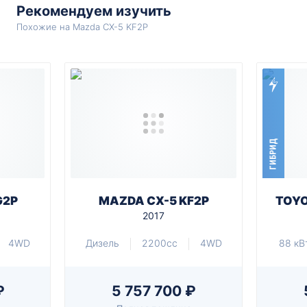
Рекомендуем изучить
Похожие на Mazda CX-5 KF2P
ГИБРИД
G2P
MAZDA CX-5 KF2P
TOYO
2017
4WD
Дизель
2200cc
4WD
88 кВ
₽
5 757 700 ₽