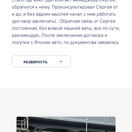
обратился к нему. Проконсультировал Сергей от
и до, и без задних мыслей начал с ним работать
(договор заключать) . Обратная связь от Сергея
постоянная, без всякой лишней ваты, все по сути,
рекомендую. После заключения договора и
покупки с Японии авто, по документам связалась
со мной Мария, все подсказала, куда, что и как,
что заполнить, куда зайти, образцы и т.д. После
РАЗВЕРНУТЬ
приехал за авто. Меня тепло встретили Сергей с
Марией. Автомобиль забрал, все супер. Спасибо
вам большое. Буду еще обращаться.