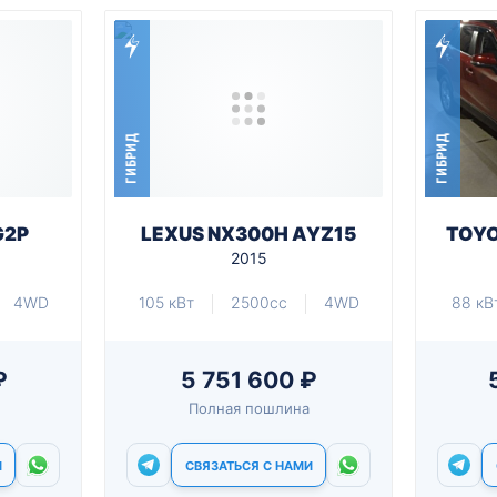
ГИБРИД
ГИБРИД
G2P
LEXUS NX300H AYZ15
TOYO
2015
4WD
105 кВт
2500cc
4WD
88 кВ
₽
5 751 600 ₽
Полная пошлина
И
СВЯЗАТЬСЯ С НАМИ