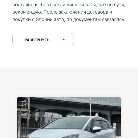
постоянная, без всякой лишней ваты, все по сути,
рекомендую. После заключения договора и
покупки с Японии авто, по документам связалась
со мной Мария, все подсказала, куда, что и как,
что заполнить, куда зайти, образцы и т.д. После
РАЗВЕРНУТЬ
приехал за авто. Меня тепло встретили Сергей с
Марией. Автомобиль забрал, все супер. Спасибо
вам большое. Буду еще обращаться.