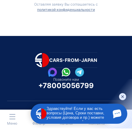
Оставляя заявку Вы соглашаетесь с
политикой конфиденциальности
CARS-FROM-JAPAN
Позвоните нам
+78005056799
Здравствуйте! Если у вас есть
вопросы (Цена, Сроки поставки,
условия договора и пр.) можете
Каталог автомобилей
Каталог автомоби
задать их мне в чат!
Меню
Фильтр
Каталог
Контакты
Под полную пошлину
Распилом / Конструкторо