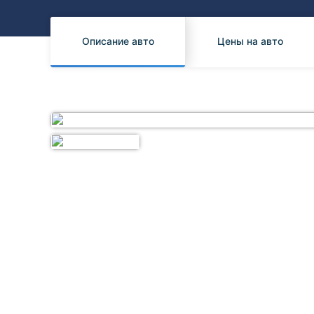
Honda
Daihatsu
Mazda
Tesla
Описание авто
Цены на авто
Suzuki
Mitsubishi
Subaru