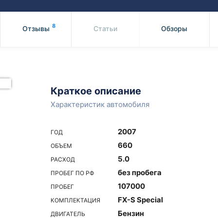
Honda
Mercedes-
Mazda
BMW
8
Отзывы
Статьи
Обзоры
Mitsubishi
Audi
Subaru
Daihatsu
Suzuki
Краткое описание
Характеристик автомобиля
2007
ГОД
660
ОБЪЕМ
5.0
РАСХОД
без пробега
ПРОБЕГ ПО РФ
107000
ПРОБЕГ
FX-S Special
КОМПЛЕКТАЦИЯ
Бензин
ДВИГАТЕЛЬ