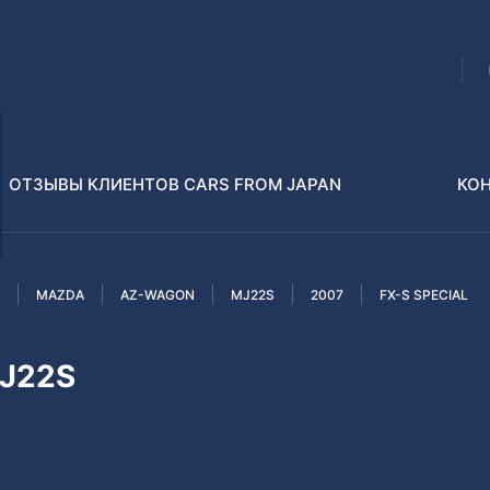
ОТЗЫВЫ КЛИЕНТОВ CARS FROM JAPAN
КО
MAZDA
AZ-WAGON
MJ22S
2007
FX-S SPECIAL
Распилы и конструкторы
В РАЗБОР БЕЗ ПТС
J22S
Toyota
Isuzu
enz
Nissan
Lexus