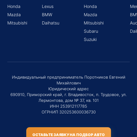
Honda
Lexus
Honda
Me
Mazda
BMW
Mazda
BM
Mitsubishi
Daihatsu
Mitsubishi
Aud
Subaru
Dai
Suzuki
Индивидуальный предприниматель Поротников Евгений
Михайлович
Юридический адрес
690910, Приморский край, г. Владивосток, п. Трудовое, ул.
Лермонтова, дом № 37, кв. 101
ИНН 253912117785
ОГРНИП 320253600036730
ОСТАВЬТЕ ЗАЯВКУ НА ПОДБОР АВТО