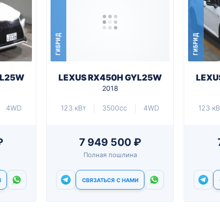
ГИБРИД
ГИБРИД
YL25W
LEXUS RX450H GYL25W
LEXU
2018
4WD
123 кВт
3500cc
4WD
123 кВ
₽
7 949 500 ₽
Полная пошлина
И
СВЯЗАТЬСЯ С НАМИ