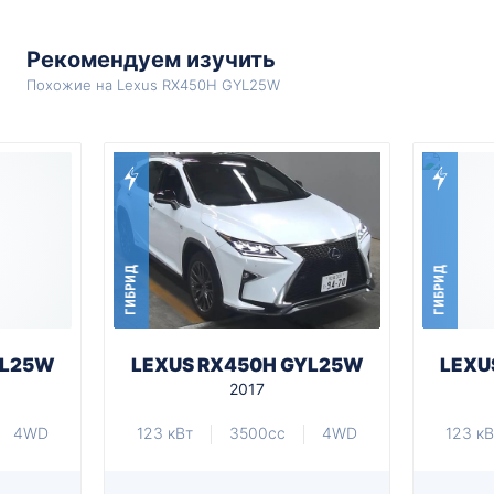
Рекомендуем изучить
Похожие на Lexus RX450H GYL25W
ГИБРИД
ГИБРИД
YL25W
LEXUS RX450H GYL25W
LEXU
2017
4WD
123 кВт
3500cc
4WD
123 кВ