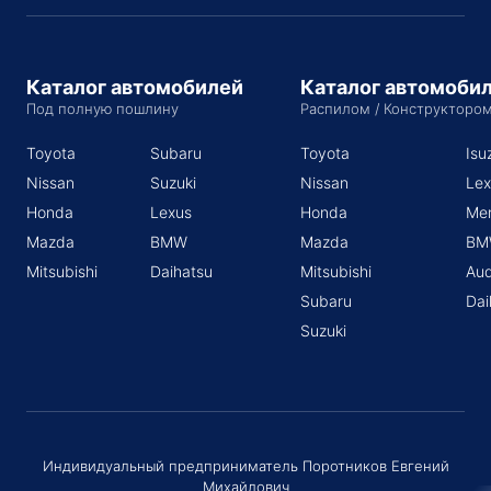
Каталог автомобилей
Каталог автомоби
Под полную пошлину
Распилом / Конструкторо
Toyota
Subaru
Toyota
Isu
Nissan
Suzuki
Nissan
Lex
Honda
Lexus
Honda
Me
Mazda
BMW
Mazda
BM
Mitsubishi
Daihatsu
Mitsubishi
Aud
Subaru
Dai
Suzuki
Индивидуальный предприниматель Поротников Евгений
Михайлович