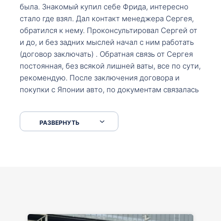
была. Знакомый купил себе Фрида, интересно
стало где взял. Дал контакт менеджера Сергея,
обратился к нему. Проконсультировал Сергей от
и до, и без задних мыслей начал с ним работать
(договор заключать) . Обратная связь от Сергея
постоянная, без всякой лишней ваты, все по сути,
рекомендую. После заключения договора и
покупки с Японии авто, по документам связалась
со мной Мария, все подсказала, куда, что и как,
что заполнить, куда зайти, образцы и т.д. После
РАЗВЕРНУТЬ
приехал за авто. Меня тепло встретили Сергей с
Марией. Автомобиль забрал, все супер. Спасибо
вам большое. Буду еще обращаться.