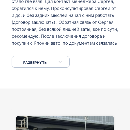
стало где взял. Дал контакт менеджера Сергея,
обратился к нему. Проконсультировал Сергей от
и до, и без задних мыслей начал с ним работать
(договор заключать) . Обратная связь от Сергея
постоянная, без всякой лишней ваты, все по сути,
рекомендую. После заключения договора и
покупки с Японии авто, по документам связалась
со мной Мария, все подсказала, куда, что и как,
что заполнить, куда зайти, образцы и т.д. После
РАЗВЕРНУТЬ
приехал за авто. Меня тепло встретили Сергей с
Марией. Автомобиль забрал, все супер. Спасибо
вам большое. Буду еще обращаться.