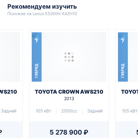
Рекомендуем изучить
Похожие на Lexus ES300H AXZH10
ГИБРИД
ГИБРИД
WS210
TOYOTA CROWN AWS210
TOYO
2013
Задний
105 кВт
2500cc
Задний
105 кВт
₽
5 278 900 ₽