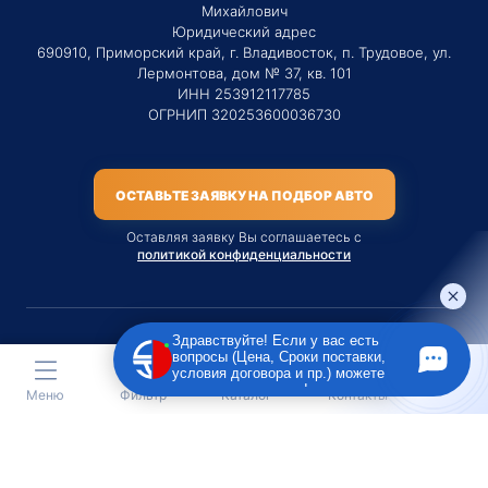
Михайлович
Юридический адрес
690910, Приморский край, г. Владивосток, п. Трудовое, ул.
Лермонтова, дом № 37, кв. 101
ИНН 253912117785
ОГРНИП 320253600036730
ОСТАВЬТЕ ЗАЯВКУ НА ПОДБОР АВТО
Оставляя заявку Вы соглашаетесь с
политикой конфиденциальности
Здравствуйте! Если у вас есть
вопросы (Цена, Сроки поставки,
Материалы данного сайта являются публичной офертой
условия договора и пр.) можете
только на услугу сопровождения Агентом приобретения
задать их мне в чат!
Меню
Фильтр
Каталог
Контакты
транспортного средства Клиентом.
Во всех остальных случаях сайт носит исключительно
информационный характер.