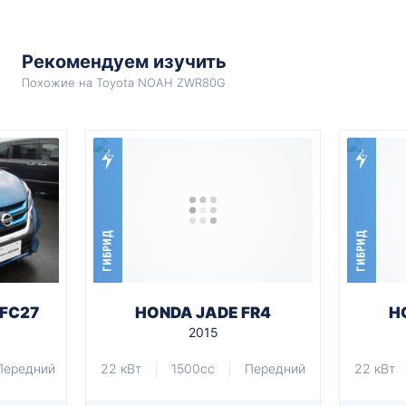
Рекомендуем изучить
Похожие на Toyota NOAH ZWR80G
ГИБРИД
ГИБРИД
HFC27
HONDA JADE FR4
H
2015
Передний
22 кВт
1500cc
Передний
22 кВт