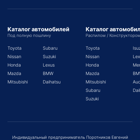
Каталог автомобилей
Каталог автомоби
Под полную пошлину
Распилом / Конструкторо
Toyota
Subaru
Toyota
Isu
Nissan
Suzuki
Nissan
Lex
Honda
Lexus
Honda
Me
Mazda
BMW
Mazda
BM
Mitsubishi
Daihatsu
Mitsubishi
Aud
Subaru
Dai
Suzuki
Индивидуальный предприниматель Поротников Евгений