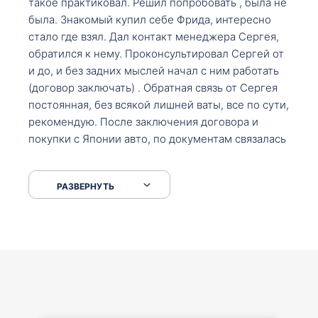
такое практиковал. Решил попробовать , была не
была. Знакомый купил себе Фрида, интересно
стало где взял. Дал контакт менеджера Сергея,
обратился к нему. Проконсультировал Сергей от
и до, и без задних мыслей начал с ним работать
(договор заключать) . Обратная связь от Сергея
постоянная, без всякой лишней ваты, все по сути,
рекомендую. После заключения договора и
покупки с Японии авто, по документам связалась
со мной Мария, все подсказала, куда, что и как,
что заполнить, куда зайти, образцы и т.д. После
РАЗВЕРНУТЬ
приехал за авто. Меня тепло встретили Сергей с
Марией. Автомобиль забрал, все супер. Спасибо
вам большое. Буду еще обращаться.