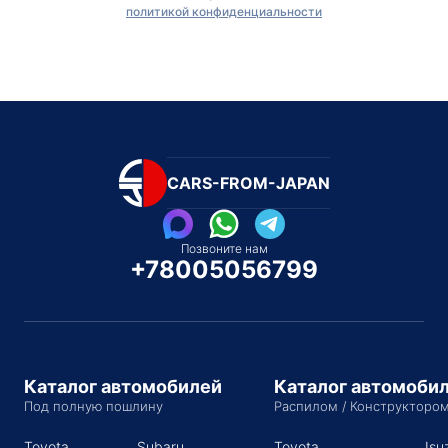
политикой конфиденциальности
CARS-FROM-JAPAN
Позвоните нам
+78005056799
Каталог автомобилей
Каталог автомоби
Под полную пошлину
Распилом / Конструкторо
Toyota
Subaru
Toyota
Isu