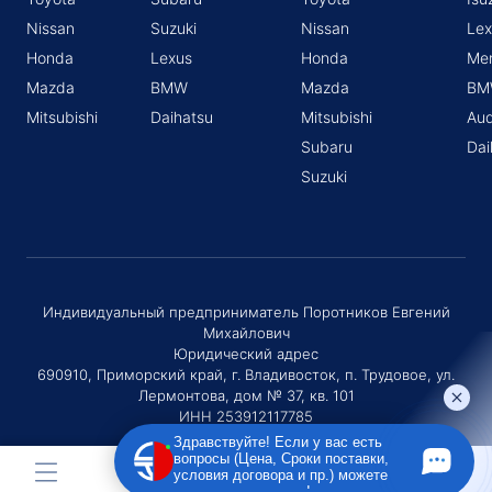
Nissan
Suzuki
Nissan
Lex
Honda
Lexus
Honda
Me
Mazda
BMW
Mazda
BM
Mitsubishi
Daihatsu
Mitsubishi
Aud
Subaru
Dai
Suzuki
Индивидуальный предприниматель Поротников Евгений
Михайлович
Юридический адрес
690910, Приморский край, г. Владивосток, п. Трудовое, ул.
Лермонтова, дом № 37, кв. 101
ИНН 253912117785
ОГРНИП 320253600036730
Здравствуйте! Если у вас есть
вопросы (Цена, Сроки поставки,
условия договора и пр.) можете
задать их мне в чат!