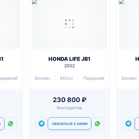
B1
HONDA LIFE JB1
H
2002
ередний
Бензин
660cc
Передний
Бензин
230 800 ₽
Конструктор
И
СВЯЗАТЬСЯ С НАМИ