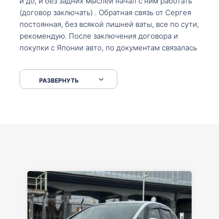
и до, и без задних мыслей начал с ним работать
(договор заключать) . Обратная связь от Сергея
постоянная, без всякой лишней ваты, все по сути,
рекомендую. После заключения договора и
покупки с Японии авто, по документам связалась
со мной Мария, все подсказала, куда, что и как,
что заполнить, куда зайти, образцы и т.д. После
РАЗВЕРНУТЬ
приехал за авто. Меня тепло встретили Сергей с
Марией. Автомобиль забрал, все супер. Спасибо
вам большое. Буду еще обращаться.