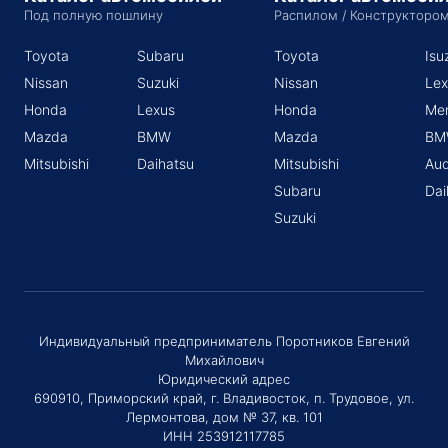
Под полную пошлину
Распилом / Конструкторо
Toyota
Subaru
Toyota
Isu
Nissan
Suzuki
Nissan
Lex
Honda
Lexus
Honda
Me
Mazda
BMW
Mazda
BM
Mitsubishi
Daihatsu
Mitsubishi
Aud
Subaru
Dai
Suzuki
Индивидуальный предприниматель Поротников Евгений
Михайлович
Юридический адрес
690910, Приморский край, г. Владивосток, п. Трудовое, ул.
Лермонтова, дом № 37, кв. 101
ИНН 253912117785