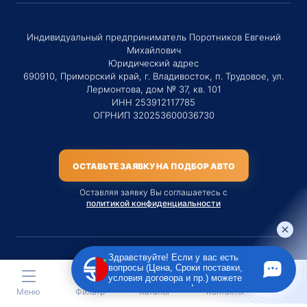
Индивидуальный предприниматель Поротников Евгений
Михайлович
Юридический адрес
690910, Приморский край, г. Владивосток, п. Трудовое, ул.
Лермонтова, дом № 37, кв. 101
ИНН 253912117785
ОГРНИП 320253600036730
ОСТАВЬТЕ ЗАЯВКУ НА ПОДБОР АВТО
Оставляя заявку Вы соглашаетесь с
политикой конфиденциальности
Здравствуйте! Если у вас есть
вопросы (Цена, Сроки поставки,
Материалы данного сайта являются публичной офертой
условия договора и пр.) можете
только на услугу сопровождения Агентом приобретения
задать их мне в чат!
Меню
Фильтр
Каталог
Контакты
транспортного средства Клиентом.