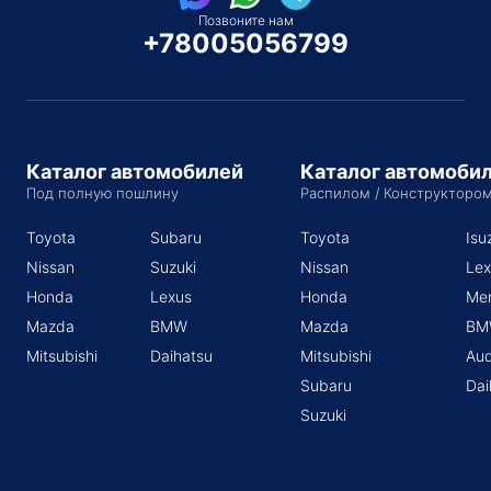
Позвоните нам
+78005056799
Каталог автомобилей
Каталог автомоби
Под полную пошлину
Распилом / Конструкторо
Toyota
Subaru
Toyota
Isu
Nissan
Suzuki
Nissan
Lex
Honda
Lexus
Honda
Me
Mazda
BMW
Mazda
BM
Mitsubishi
Daihatsu
Mitsubishi
Aud
Subaru
Dai
Suzuki