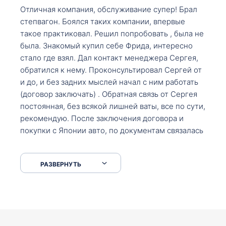
Отличная компания, обслуживание супер! Брал
степвагон. Боялся таких компании, впервые
такое практиковал. Решил попробовать , была не
была. Знакомый купил себе Фрида, интересно
стало где взял. Дал контакт менеджера Сергея,
обратился к нему. Проконсультировал Сергей от
и до, и без задних мыслей начал с ним работать
(договор заключать) . Обратная связь от Сергея
постоянная, без всякой лишней ваты, все по сути,
рекомендую. После заключения договора и
покупки с Японии авто, по документам связалась
со мной Мария, все подсказала, куда, что и как,
что заполнить, куда зайти, образцы и т.д. После
РАЗВЕРНУТЬ
приехал за авто. Меня тепло встретили Сергей с
Марией. Автомобиль забрал, все супер. Спасибо
вам большое. Буду еще обращаться.