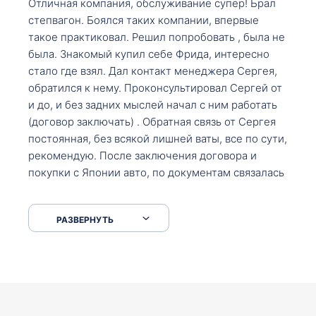
Отличная компания, обслуживание супер! Брал
степвагон. Боялся таких компании, впервые
такое практиковал. Решил попробовать , была не
была. Знакомый купил себе Фрида, интересно
стало где взял. Дал контакт менеджера Сергея,
обратился к нему. Проконсультировал Сергей от
и до, и без задних мыслей начал с ним работать
(договор заключать) . Обратная связь от Сергея
постоянная, без всякой лишней ваты, все по сути,
рекомендую. После заключения договора и
покупки с Японии авто, по документам связалась
со мной Мария, все подсказала, куда, что и как,
что заполнить, куда зайти, образцы и т.д. После
РАЗВЕРНУТЬ
приехал за авто. Меня тепло встретили Сергей с
Марией. Автомобиль забрал, все супер. Спасибо
вам большое. Буду еще обращаться.