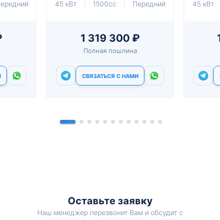
ередний
45 кВт
1500cc
Передний
45 кВт
₽
1 319 300 ₽
Полная пошлина
И
СВЯЗАТЬСЯ С НАМИ
Оставьте заявку
Наш менеджер перезвонит Вам и обсудит с