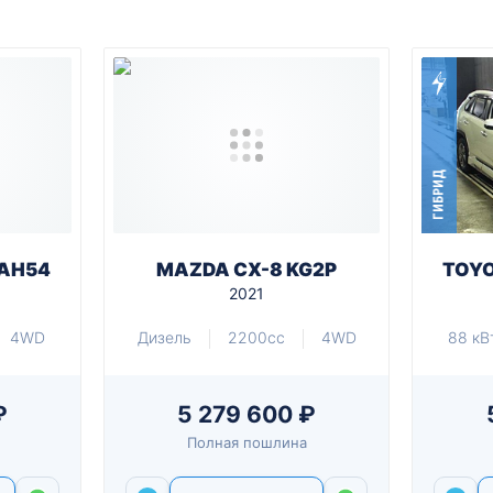
ГИБРИД
XAH54
MAZDA CX-8 KG2P
TOYO
2021
4WD
Дизель
2200cc
4WD
88 кВ
₽
5 279 600 ₽
Полная пошлина