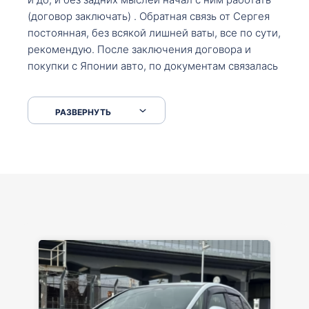
(договор заключать) . Обратная связь от Сергея
постоянная, без всякой лишней ваты, все по сути,
рекомендую. После заключения договора и
покупки с Японии авто, по документам связалась
со мной Мария, все подсказала, куда, что и как,
что заполнить, куда зайти, образцы и т.д. После
РАЗВЕРНУТЬ
приехал за авто. Меня тепло встретили Сергей с
Марией. Автомобиль забрал, все супер. Спасибо
вам большое. Буду еще обращаться.