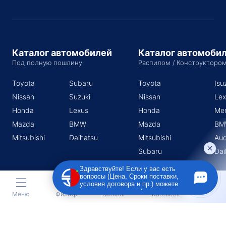
Каталог автомобилей
Каталог автомоби
Под полную пошлину
Распилом / Конструкторо
Toyota
Subaru
Toyota
Isu
Nissan
Suzuki
Nissan
Lex
Honda
Lexus
Honda
Me
Mazda
BMW
Mazda
BM
Mitsubishi
Daihatsu
Mitsubishi
Aud
Subaru
Dai
Suzuki
Здравствуйте! Если у вас есть
вопросы (Цена, Сроки поставки,
условия договора и пр.) можете
задать их мне в чат!
Меню
Фильтр
Каталог
Контакты