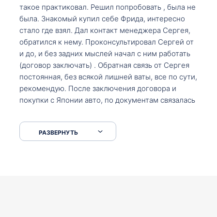
такое практиковал. Решил попробовать , была не
была. Знакомый купил себе Фрида, интересно
стало где взял. Дал контакт менеджера Сергея,
обратился к нему. Проконсультировал Сергей от
и до, и без задних мыслей начал с ним работать
(договор заключать) . Обратная связь от Сергея
постоянная, без всякой лишней ваты, все по сути,
рекомендую. После заключения договора и
покупки с Японии авто, по документам связалась
со мной Мария, все подсказала, куда, что и как,
что заполнить, куда зайти, образцы и т.д. После
РАЗВЕРНУТЬ
приехал за авто. Меня тепло встретили Сергей с
Марией. Автомобиль забрал, все супер. Спасибо
вам большое. Буду еще обращаться.