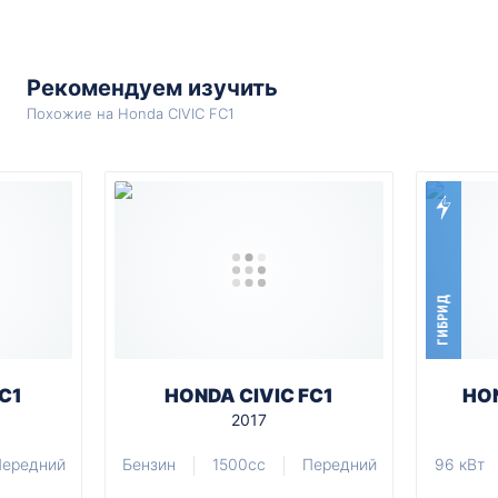
Рекомендуем изучить
Похожие на Honda CIVIC FC1
ГИБРИД
C1
HONDA CIVIC FC1
HON
2017
ередний
Бензин
1500cc
Передний
96 кВт