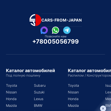
CARS-FROM-JAPAN
Позвоните нам
+78005056799
Каталог автомобилей
Каталог автомоби
Под полную пошлину
Распилом / Конструкторо
Toyota
Subaru
Toyota
Isu
Nissan
Suzuki
Nissan
Lex
Honda
Lexus
Honda
Me
Mazda
BMW
Mazda
BM