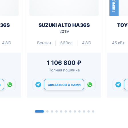
ГИБРИД
A36S
SUZUKI ALTO HA36S
TOY
2019
4WD
Бензин
660cc
4WD
45 кВт
1 106 800 ₽
Полная пошлина
И
СВЯЗАТЬСЯ С НАМИ