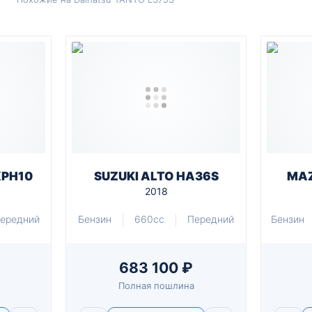
XPH10
SUZUKI ALTO HA36S
MAZ
2018
ередний
Бензин
660cc
Передний
Бензин
683 100 ₽
Полная пошлина