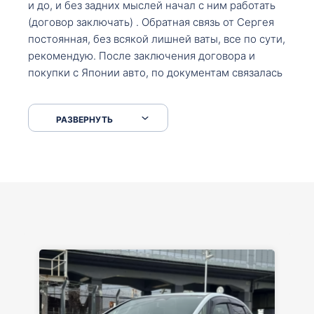
и до, и без задних мыслей начал с ним работать
(договор заключать) . Обратная связь от Сергея
постоянная, без всякой лишней ваты, все по сути,
рекомендую. После заключения договора и
покупки с Японии авто, по документам связалась
со мной Мария, все подсказала, куда, что и как,
что заполнить, куда зайти, образцы и т.д. После
РАЗВЕРНУТЬ
приехал за авто. Меня тепло встретили Сергей с
Марией. Автомобиль забрал, все супер. Спасибо
вам большое. Буду еще обращаться.