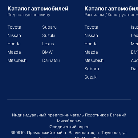
Каталог автомобилей
Каталог автомоби
Под полную пошлину
Распилом / Конструкторо
Toyota
Subaru
Toyota
Isu
Nissan
Suzuki
Nissan
Lex
Honda
Lexus
Honda
Me
Mazda
BMW
Mazda
BM
Mitsubishi
Daihatsu
Mitsubishi
Aud
Subaru
Dai
Suzuki
Индивидуальный предприниматель Поротников Евгений
Михайлович
Юридический адрес
690910, Приморский край, г. Владивосток, п. Трудовое, ул.