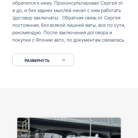
обратился к нему. Проконсультировал Сергей от
и до, и без задних мыслей начал с ним работать
(договор заключать) . Обратная связь от Сергея
постоянная, без всякой лишней ваты, все по сути,
рекомендую. После заключения договора и
покупки с Японии авто, по документам связалась
со мной Мария, все подсказала, куда, что и как,
что заполнить, куда зайти, образцы и т.д. После
РАЗВЕРНУТЬ
приехал за авто. Меня тепло встретили Сергей с
Марией. Автомобиль забрал, все супер. Спасибо
вам большое. Буду еще обращаться.