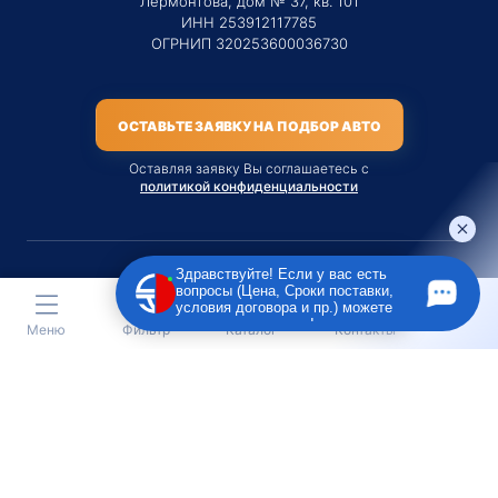
Лермонтова, дом № 37, кв. 101
ИНН 253912117785
ОГРНИП 320253600036730
ОСТАВЬТЕ ЗАЯВКУ НА ПОДБОР АВТО
Оставляя заявку Вы соглашаетесь с
политикой конфиденциальности
Здравствуйте! Если у вас есть
вопросы (Цена, Сроки поставки,
Материалы данного сайта являются публичной офертой
условия договора и пр.) можете
только на услугу сопровождения Агентом приобретения
задать их мне в чат!
Меню
Фильтр
Каталог
Контакты
транспортного средства Клиентом.
Во всех остальных случаях сайт носит исключительно
информационный характер.
Creative Custom
Разработка сайта