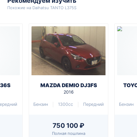
Рекомендуем изучить
Похожие на Daihatsu TANTO L375S
A36S
MAZDA DEMIO DJ3FS
TOYO
2016
ередний
Бензин
1300cc
Передний
Бензин
750 100 ₽
Полная пошлина