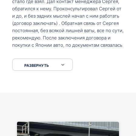
стало где взял. Дал контакт менеджера Сергея,
обратился к нему. Проконсультировал Сергей от
и до, и без задних мыслей начал с ним работать
(договор заключать) . Обратная связь от Сергея
постоянная, без всякой лишней ваты, все по сути,
рекомендую. После заключения договора и
покупки с Японии авто, по документам связалась
со мной Мария, все подсказала, куда, что и как,
что заполнить, куда зайти, образцы и т.д. После
РАЗВЕРНУТЬ
приехал за авто. Меня тепло встретили Сергей с
Марией. Автомобиль забрал, все супер. Спасибо
вам большое. Буду еще обращаться.