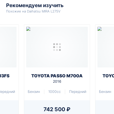
Рекомендуем изучить
Похожие на Daihatsu MIRA L275V
J3FS
TOYOTA PASSO M700A
TOYO
2016
Передний
Бензин
1000cc
Передний
Бензин
742 500 ₽