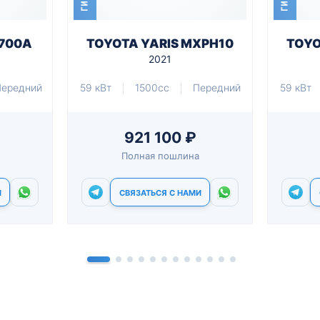
M700A
TOYOTA YARIS MXPH10
TOYO
2021
Передний
59 кВт
1500cc
Передний
59 кВт
921 100 ₽
Полная пошлина
И
СВЯЗАТЬСЯ С НАМИ