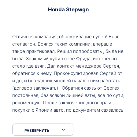
Honda Stepwgn
Отличная компания, обслуживание супер! Брал
степвагон. Боялся таких компании, впервые
такое практиковал. Решил попробовать , была не
была. Знакомый купил себе Фрида, интересно
стало где взял. Дал контакт менеджера Сергея,
обратился к нему. Проконсультировал Сергей от
и до, и без задних мыслей начал с ним работать
(договор заключать) . Обратная связь от Сергея
постоянная, без всякой лишней ваты, все по сути,
рекомендую. После заключения договора и
покупки с Японии авто, по документам связалась
со мной Мария, все подсказала, куда, что и как,
что заполнить, куда зайти, образцы и т.д. После
РАЗВЕРНУТЬ
приехал за авто. Меня тепло встретили Сергей с