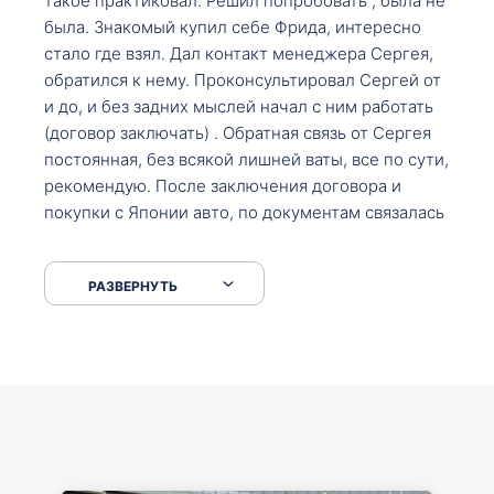
такое практиковал. Решил попробовать , была не
была. Знакомый купил себе Фрида, интересно
стало где взял. Дал контакт менеджера Сергея,
обратился к нему. Проконсультировал Сергей от
и до, и без задних мыслей начал с ним работать
(договор заключать) . Обратная связь от Сергея
постоянная, без всякой лишней ваты, все по сути,
рекомендую. После заключения договора и
покупки с Японии авто, по документам связалась
со мной Мария, все подсказала, куда, что и как,
что заполнить, куда зайти, образцы и т.д. После
РАЗВЕРНУТЬ
приехал за авто. Меня тепло встретили Сергей с
Марией. Автомобиль забрал, все супер. Спасибо
вам большое. Буду еще обращаться.