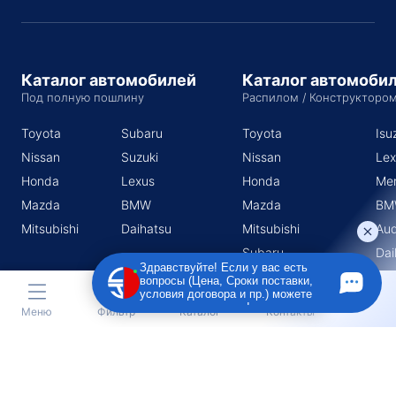
Каталог автомобилей
Каталог автомоби
Под полную пошлину
Распилом / Конструкторо
Toyota
Subaru
Toyota
Isu
Nissan
Suzuki
Nissan
Lex
Honda
Lexus
Honda
Me
Mazda
BMW
Mazda
BM
Mitsubishi
Daihatsu
Mitsubishi
Aud
Subaru
Dai
Здравствуйте! Если у вас есть
Suzuki
вопросы (Цена, Сроки поставки,
условия договора и пр.) можете
задать их мне в чат!
Меню
Фильтр
Каталог
Контакты
Индивидуальный предприниматель Поротников Евгений