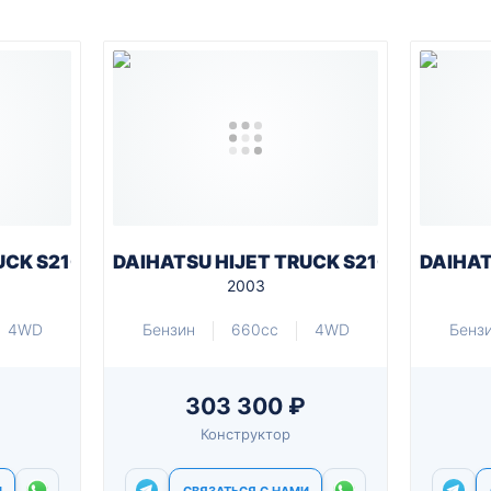
UCK S210P
DAIHATSU HIJET TRUCK S210P
DAIHAT
2003
4WD
Бензин
660cc
4WD
Бенз
303 300 ₽
Конструктор
И
СВЯЗАТЬСЯ С НАМИ