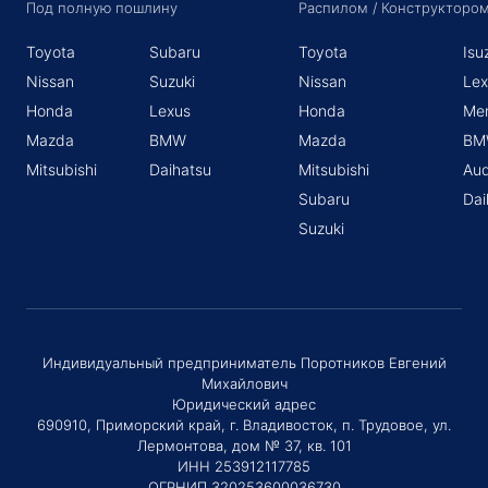
Под полную пошлину
Распилом / Конструкторо
Toyota
Subaru
Toyota
Isu
Nissan
Suzuki
Nissan
Lex
Honda
Lexus
Honda
Me
Mazda
BMW
Mazda
BM
Mitsubishi
Daihatsu
Mitsubishi
Aud
Subaru
Dai
Suzuki
Индивидуальный предприниматель Поротников Евгений
Михайлович
Юридический адрес
690910, Приморский край, г. Владивосток, п. Трудовое, ул.
Лермонтова, дом № 37, кв. 101
ИНН 253912117785
ОГРНИП 320253600036730