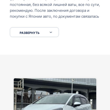
постоянная, без всякой лишней ваты, все по сути,
рекомендую. После заключения договора и
покупки с Японии авто, по документам связалась
со мной Мария, все подсказала, куда, что и как,
что заполнить, куда зайти, образцы и т.д. После
РАЗВЕРНУТЬ
приехал за авто. Меня тепло встретили Сергей с
Марией. Автомобиль забрал, все супер. Спасибо
вам большое. Буду еще обращаться.