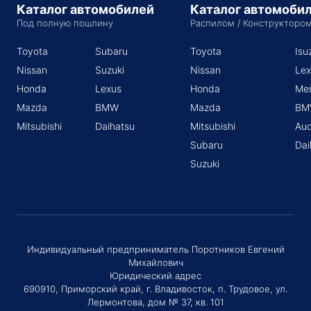
Каталог автомобилей
Каталог автомоби
Под полную пошлину
Распилом / Конструкторо
Toyota
Subaru
Toyota
Isu
Nissan
Suzuki
Nissan
Lex
Honda
Lexus
Honda
Me
Mazda
BMW
Mazda
BM
Mitsubishi
Daihatsu
Mitsubishi
Aud
Subaru
Dai
Suzuki
Индивидуальный предприниматель Поротников Евгений
Михайлович
Юридический адрес
690910, Приморский край, г. Владивосток, п. Трудовое, ул.
Лермонтова, дом № 37, кв. 101