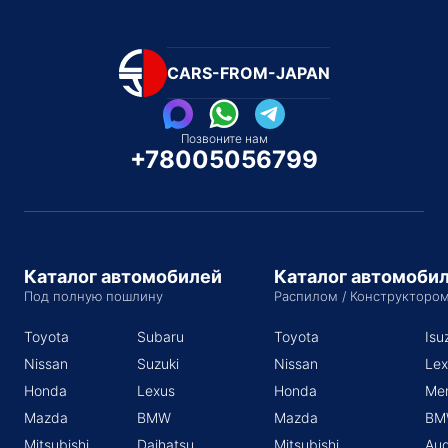
CARS-FROM-JAPAN
Позвоните нам
+78005056799
Каталог автомобилей
Каталог автомоби
Под полную пошлину
Распилом / Конструкторо
Toyota
Subaru
Toyota
Isu
Nissan
Suzuki
Nissan
Lex
Honda
Lexus
Honda
Me
Mazda
BMW
Mazda
BM
Mitsubishi
Daihatsu
Mitsubishi
Aud