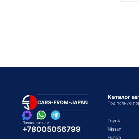
Каталог а
CARS-FROM-JAPAN
Под полную по
Toyota
Позвоните нам
+78005056799
Nissan
Honda