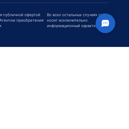
твуйте! Если у вас есть вопросы (Цена,
поставки, условия договора и пр.) можете
их мне в чат!
ся публичной офертой
Во всех остальных случаях сайт
 Агентом приобретения
носит исключительно
вгений Хоменко
.
информационный характер.