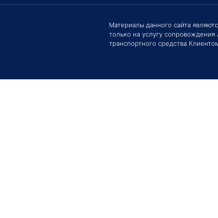
Здравс
Сроки 
задать 
Материалы данного сайта являют
только на услугу сопровождения
Е
транспортного средства Клиентом