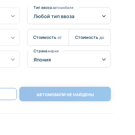
Benz
Mazda
Тип ввоза
автомобиля
Mitsubishi
Isuzu
Стоимость
Стоимость
от
до
Hino
Страна
марки
АВТОМОБИЛИ НЕ НАЙДЕНЫ