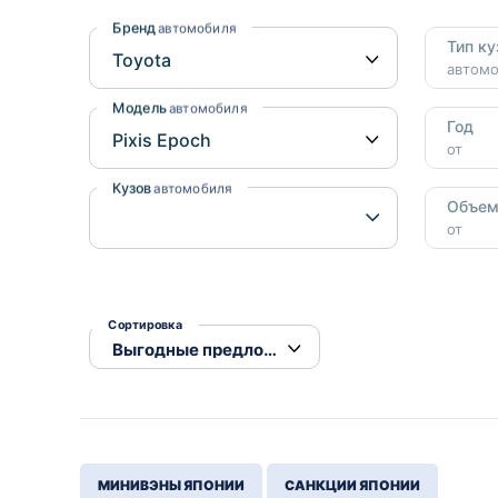
Honda
Daihatsu
Бренд
автомобиля
Тип ку
Mazda
Tesla
автом
Suzuki
Модель
автомобиля
Год
Mitsubishi
от
Subaru
Кузов
автомобиля
Объе
от
Сортировка
МИНИВЭНЫ ЯПОНИИ
САНКЦИИ ЯПОНИИ