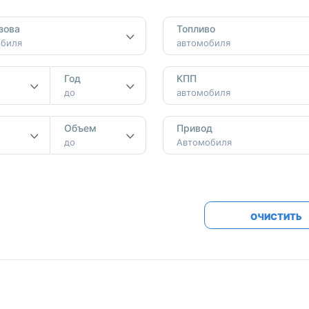
Honda
Mercedes-
зова
Топливо
Mazda
BMW
обиля
автомобиля
Mitsubishi
Audi
Год
КПП
Subaru
Daihatsu
до
автомобиля
Suzuki
м
Объем
Привод
до
Автомобиля
ОЧИСТИТЬ