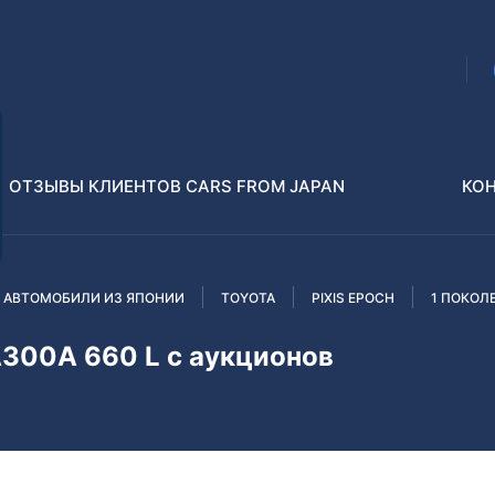
ОТЗЫВЫ КЛИЕНТОВ CARS FROM JAPAN
КО
 АВТОМОБИЛИ ИЗ ЯПОНИИ
TOYOTA
PIXIS EPOCH
1 ПОКОЛ
Распилы и конструкторы
В РАЗБОР БЕЗ ПТС
300A 660 L с аукционов
Toyota
Isuzu
enz
Nissan
Lexus