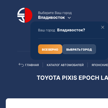
Выберите Ваш город
Владивосток
Владивосток?
Ваш город
КАТАЛОГ
О НАС
ВСЕ ВЕРНО
ВЫБРАТЬ ГОРОД
ГЛАВНАЯ
КАТАЛОГ АВТОМОБИЛЕЙ
ЯПОНСКИЕ
Полная пошлина
ЦЕЛЫЕ АВТО С ПТС
TOYOTA PIXIS EPOCH LA
Toyota
Lexus
Nissan
Mercedes-B