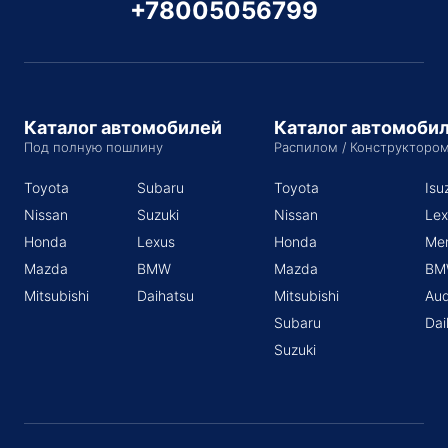
+78005056799
Каталог автомобилей
Каталог автомоби
Под полную пошлину
Распилом / Конструкторо
Toyota
Subaru
Toyota
Isu
Nissan
Suzuki
Nissan
Lex
Honda
Lexus
Honda
Me
Mazda
BMW
Mazda
BM
Mitsubishi
Daihatsu
Mitsubishi
Aud
Subaru
Dai
Suzuki