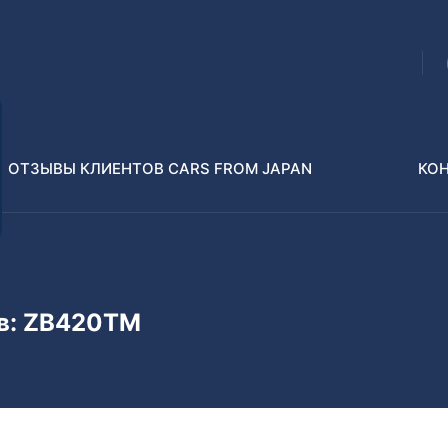
ОТЗЫВЫ КЛИЕНТОВ CARS FROM JAPAN
КО
Распилы и конструкторы
В РАЗБОР БЕЗ ПТС
ов: ZB420TM
Toyota
Isuzu
enz
Nissan
Lexus