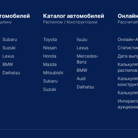
втомобилей
Каталог автомобилей
Онлайн
шлину
Распилом / Конструктором
Рассчитай
Subaru
Toyota
Isuzu
Онлайн-А
Suzuki
Nissan
Lexus
Статисти
Lexus
Honda
Mercedes-
Дата вып
Benz
BMW
Mazda
Калькуля
BMW
распилов
Daihatsu
Mitsubishi
Audi
Калькуля
Subaru
конструк
Daihatsu
Suzuki
Калькуля
Интеракт
аукционн