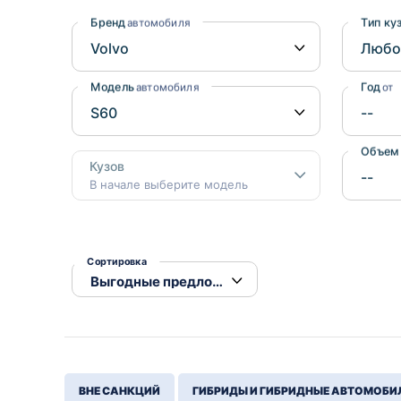
Honda
Daihatsu
Бренд
Тип ку
автомобиля
Mazda
Tesla
Suzuki
Модель
Год
автомобиля
от
Mitsubishi
Subaru
Объем
Кузов
В начале выберите модель
Сортировка
ВНЕ САНКЦИЙ
ГИБРИДЫ И ГИБРИДНЫЕ АВТОМОБИ