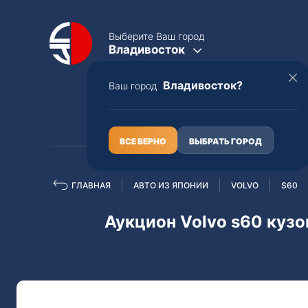
Выберите Ваш город
Владивосток
Владивосток?
Ваш город
КАТАЛОГ
О НАС
ВСЕ ВЕРНО
ВЫБРАТЬ ГОРОД
ГЛАВНАЯ
АВТО ИЗ ЯПОНИИ
VOLVO
S60
Полная пошлина
ЦЕЛЫЕ АВТО С ПТС
Аукцион Volvo s60 куз
Toyota
Lexus
Nissan
Mercedes-B