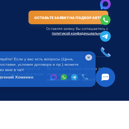
ОСТАВЬТЕ ЗАЯВКУ НА ПОДБОР АВТО
Оставляя заявку Вы соглашаетесь с
политикой конфиденциальности
твуйте! Если у вас есть вопросы (Цена,
поставки, условия договора и пр.) можете
их мне в чат!
ся публичной офертой
Во всех остальных случаях сайт
 Агентом приобретения
носит исключительно
вгений Хоменко
.
информационный характер.