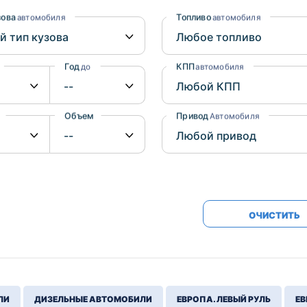
Honda
Mercedes-
зова
Топливо
автомобиля
автомобиля
Mazda
BMW
Mitsubishi
Audi
Год
КПП
до
автомобиля
Subaru
Daihatsu
Suzuki
Объем
Привод
от
до
Автомобиля
ОЧИСТИТЬ
ЛИ
ДИЗЕЛЬНЫЕ АВТОМОБИЛИ
ЕВРОПА. ЛЕВЫЙ РУЛЬ
ЕВ