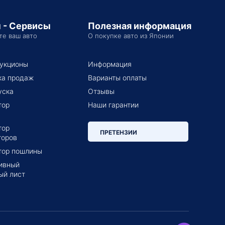
 - Сервисы
Полезная информация
те ваш авто
О покупке авто из Японии
укционы
Информация
ка продаж
Варианты оплаты
уска
Отзывы
тор
Наши гарантии
тор
ПРЕТЕНЗИИ
торов
тор пошлины
ивный
ый лист