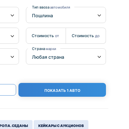
Benz
Mazda
Тип ввоза
автомобиля
Mitsubishi
Isuzu
Стоимость
Стоимость
от
до
Hino
Страна
марки
ПОКАЗАТЬ 1 АВТО
РОПА. СЕДАНЫ
КЕЙКАРЫ С АУКЦИОНОВ