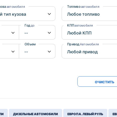
Honda
Mercedes-
зова
Топливо
автомобиля
автомобиля
Mazda
BMW
Mitsubishi
Audi
Год
КПП
до
автомобиля
Subaru
Daihatsu
Suzuki
Объем
Привод
от
до
Автомобиля
ОЧИСТИТЬ
ЛИ
ДИЗЕЛЬНЫЕ АВТОМОБИЛИ
ЕВРОПА. ЛЕВЫЙ РУЛЬ
ЕВ