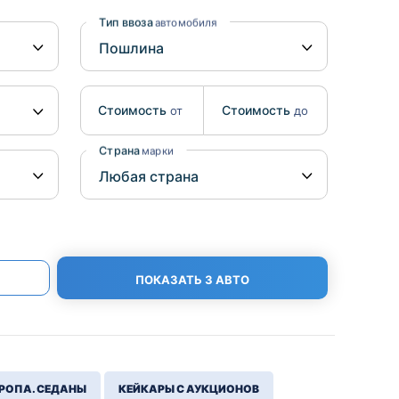
Benz
Mazda
Тип ввоза
автомобиля
Mitsubishi
Isuzu
Стоимость
Стоимость
от
до
Hino
Страна
марки
ПОКАЗАТЬ 3 АВТО
РОПА. СЕДАНЫ
КЕЙКАРЫ С АУКЦИОНОВ