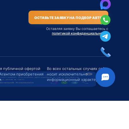
ОСТАВЬТЕ ЗАЯВКУ НА ПОДБОР АВТО
Оставляя заявку Вы соглашаетесь с
политикой конфиденциальности
твуйте! Если у вас есть вопросы (Цена,
поставки, условия договора и пр.) можете
их мне в чат!
ся публичной офертой
Во всех остальных случаях сайт
 Агентом приобретения
носит исключительно
вгений Хоменко
.
информационный характер.