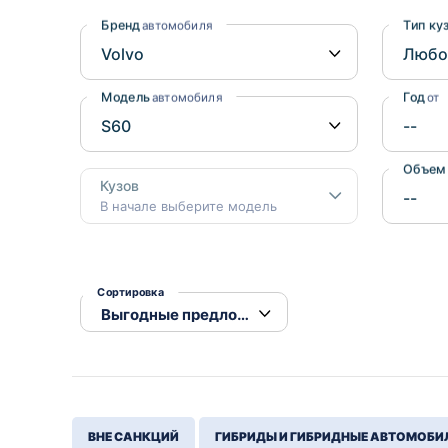
Honda
Daihatsu
Бренд
Тип ку
автомобиля
Mazda
Tesla
Suzuki
Модель
Год
автомобиля
от
Mitsubishi
Subaru
Объем
Кузов
В начале выберите модель
Сортировка
ВНЕ САНКЦИЙ
ГИБРИДЫ И ГИБРИДНЫЕ АВТОМОБИ