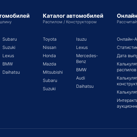
втомобилей
Каталог автомобилей
Онлайн
шлину
Распилом / Конструктором
Рассчитай
Subaru
Toyota
Isuzu
Онлайн-А
Suzuki
Nissan
Lexus
Статисти
Lexus
Honda
Mercedes-
Дата вып
Benz
BMW
Mazda
Калькуля
BMW
распилов
Daihatsu
Mitsubishi
Audi
Калькуля
Subaru
конструк
Daihatsu
Suzuki
Калькуля
Интеракт
аукционн