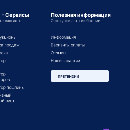
 - Сервисы
Полезная информация
те ваш авто
О покупке авто из Японии
укционы
Информация
ка продаж
Варианты оплаты
уска
Отзывы
тор
Наши гарантии
тор
ПРЕТЕНЗИИ
торов
тор пошлины
ивный
ый лист