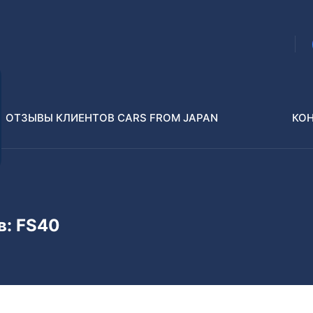
ОТЗЫВЫ КЛИЕНТОВ CARS FROM JAPAN
КО
Распилы и конструкторы
В РАЗБОР БЕЗ ПТС
в: FS40
Toyota
Isuzu
enz
Nissan
Lexus