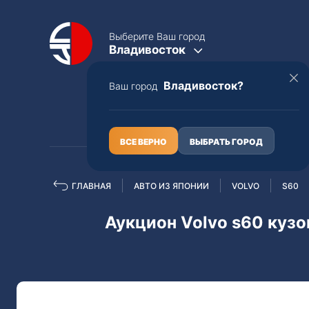
Выберите Ваш город
Владивосток
Владивосток?
Ваш город
КАТАЛОГ
О НАС
ВСЕ ВЕРНО
ВЫБРАТЬ ГОРОД
ГЛАВНАЯ
АВТО ИЗ ЯПОНИИ
VOLVO
S60
Полная пошлина
ЦЕЛЫЕ АВТО С ПТС
Аукцион Volvo s60 кузо
Toyota
Lexus
Nissan
Mercedes-B