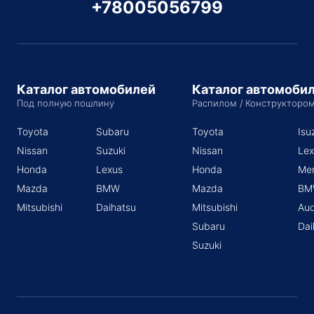
+78005056799
Каталог автомобилей
Каталог автомоби
Под полную пошлину
Распилом / Конструкторо
Toyota
Subaru
Toyota
Isu
Nissan
Suzuki
Nissan
Lex
Honda
Lexus
Honda
Me
Mazda
BMW
Mazda
BM
Mitsubishi
Daihatsu
Mitsubishi
Aud
Subaru
Dai
Suzuki