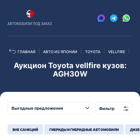
АВТОМОБИЛИ ПОД ЗАКАЗ
ГЛАВНАЯ
АВТО ИЗ ЯПОНИИ
TOYOTA
VELLFIRE
AG
Аукцион Toyota vellfire кузов:
AGH30W
Фильтр
ВНЕ САНКЦИЙ
ГИБРИДЫ И ГИБРИДНЫЕ АВТОМОБИЛИ
ДИЗЕ