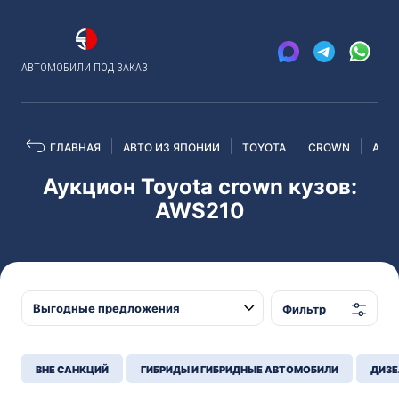
АВТОМОБИЛИ ПОД ЗАКАЗ
ГЛАВНАЯ
АВТО ИЗ ЯПОНИИ
TOYOTA
CROWN
AWS
Аукцион Toyota crown кузов:
AWS210
Фильтр
ВНЕ САНКЦИЙ
ГИБРИДЫ И ГИБРИДНЫЕ АВТОМОБИЛИ
ДИЗЕ