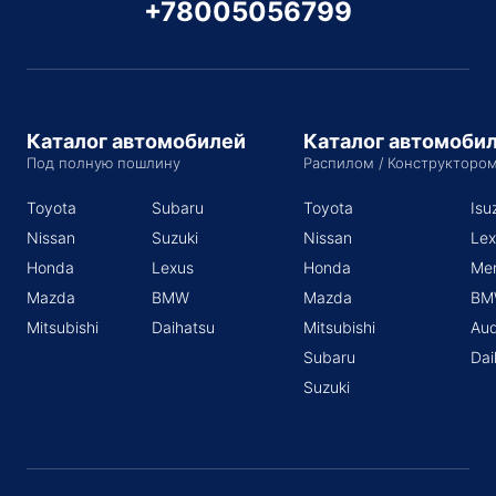
+78005056799
Каталог автомобилей
Каталог автомоби
Под полную пошлину
Распилом / Конструкторо
Toyota
Subaru
Toyota
Isu
Nissan
Suzuki
Nissan
Lex
Honda
Lexus
Honda
Me
Mazda
BMW
Mazda
BM
Mitsubishi
Daihatsu
Mitsubishi
Aud
Subaru
Dai
Suzuki