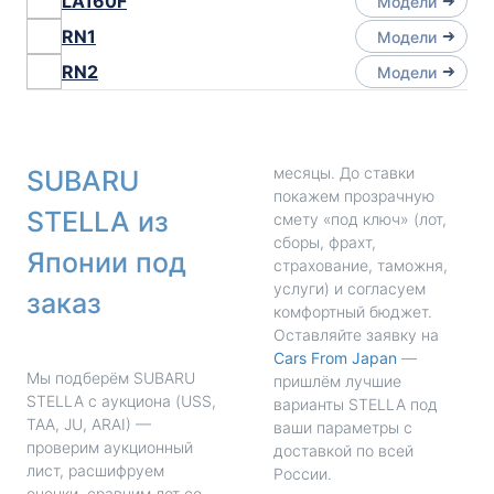
LA160F
Модели
RN1
Модели
RN2
Модели
месяцы. До ставки
SUBARU
покажем прозрачную
STELLA из
смету «под ключ» (лот,
сборы, фрахт,
Японии под
страхование, таможня,
услуги) и согласуем
заказ
комфортный бюджет.
Оставляйте заявку на
Cars From Japan
—
Мы подберём SUBARU
пришлём лучшие
STELLA с аукциона (USS,
варианты STELLA под
TAA, JU, ARAI) —
ваши параметры с
проверим аукционный
доставкой по всей
лист, расшифруем
России.
оценки, сравним лот со