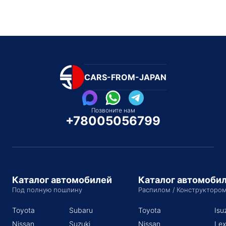
CARS-FROM-JAPAN
Позвоните нам
+78005056799
Каталог автомобилей
Каталог автомоби
Под полную пошлину
Распилом / Конструкторо
Toyota
Subaru
Toyota
Isu
Nissan
Suzuki
Nissan
Lex