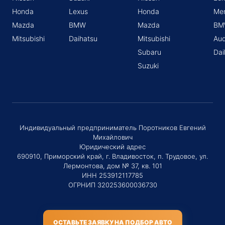
Honda
Lexus
Honda
Me
Mazda
BMW
Mazda
BM
Mitsubishi
Daihatsu
Mitsubishi
Aud
Subaru
Dai
Suzuki
Индивидуальный предприниматель Поротников Евгений
Михайлович
Юридический адрес
690910, Приморский край, г. Владивосток, п. Трудовое, ул.
Лермонтова, дом № 37, кв. 101
ИНН 253912117785
ОГРНИП 320253600036730
ОСТАВЬТЕ ЗАЯВКУ НА ПОДБОР АВТО