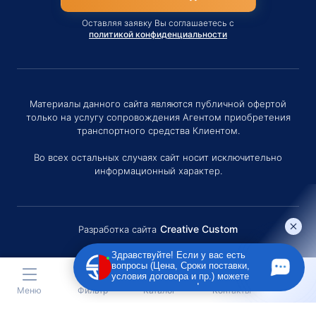
Оставляя заявку Вы соглашаетесь с
политикой конфиденциальности
Материалы данного сайта являются публичной офертой
только на услугу сопровождения Агентом приобретения
транспортного средства Клиентом.
Во всех остальных случаях сайт носит исключительно
информационный характер.
Creative Custom
Разработка сайта
Здравствуйте! Если у вас есть
вопросы (Цена, Сроки поставки,
условия договора и пр.) можете
задать их мне в чат!
Меню
Фильтр
Каталог
Контакты