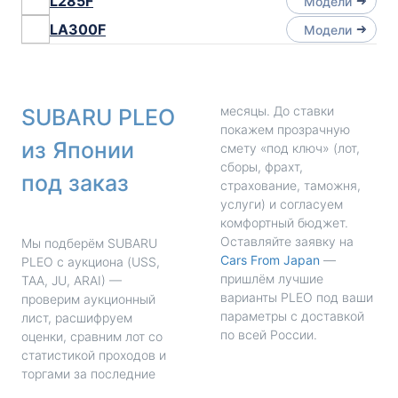
L285F
Модели
LA300F
Модели
месяцы. До ставки
SUBARU PLEO
покажем прозрачную
из Японии
смету «под ключ» (лот,
сборы, фрахт,
под заказ
страхование, таможня,
услуги) и согласуем
комфортный бюджет.
Оставляйте заявку на
Мы подберём SUBARU
Cars From Japan
—
PLEO с аукциона (USS,
пришлём лучшие
TAA, JU, ARAI) —
варианты PLEO под ваши
проверим аукционный
параметры с доставкой
лист, расшифруем
по всей России.
оценки, сравним лот со
статистикой проходов и
торгами за последние