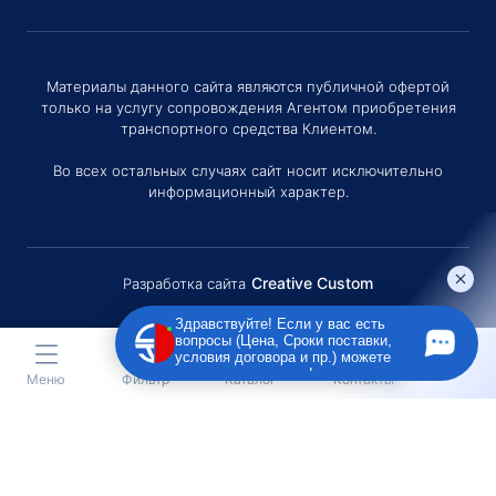
Материалы данного сайта являются публичной офертой
только на услугу сопровождения Агентом приобретения
транспортного средства Клиентом.
Во всех остальных случаях сайт носит исключительно
информационный характер.
Creative Custom
Разработка сайта
Здравствуйте! Если у вас есть
вопросы (Цена, Сроки поставки,
условия договора и пр.) можете
задать их мне в чат!
Меню
Фильтр
Каталог
Контакты