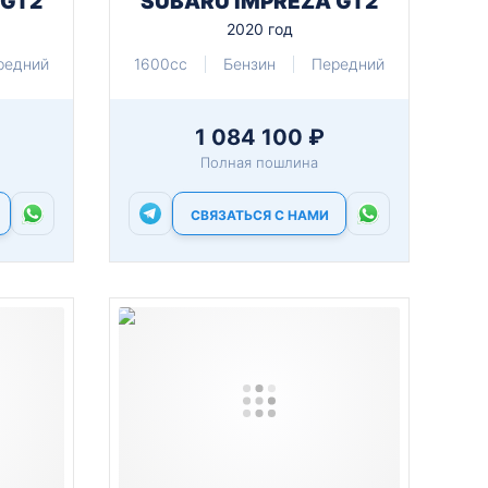
 GT2
SUBARU IMPREZA GT2
2020 год
редний
1600cc
Бензин
Передний
1 084 100 ₽
Полная пошлина
СВЯЗАТЬСЯ С НАМИ