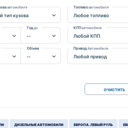
Honda
Mercedes-
зова
Топливо
автомобиля
автомобиля
Mazda
BMW
Mitsubishi
Audi
Год
КПП
до
автомобиля
Subaru
Daihatsu
Suzuki
Объем
Привод
от
до
Автомобиля
ОЧИСТИТЬ
ЛИ
ДИЗЕЛЬНЫЕ АВТОМОБИЛИ
ЕВРОПА. ЛЕВЫЙ РУЛЬ
ЕВ