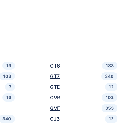
GT6
19
188
GT7
103
340
GTE
7
12
GVB
19
103
GVF
353
GJ3
340
12