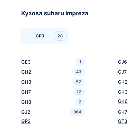
Кузова subaru impreza
GP3
28
GE3
GJ6
1
GH2
GJ7
43
GH3
GK2
52
GH7
GK3
12
GK6
GH8
2
GJ2
GK7
364
GP2
GT3