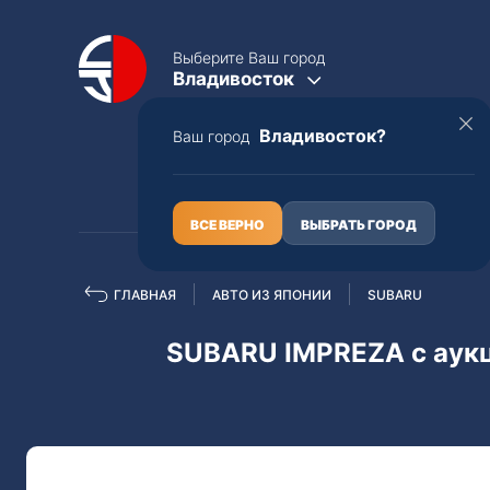
Выберите Ваш город
Владивосток
Владивосток?
Ваш город
КАТАЛОГ
О НАС
ВСЕ ВЕРНО
ВЫБРАТЬ ГОРОД
ГЛАВНАЯ
АВТО ИЗ ЯПОНИИ
SUBARU
Полная пошлина
ЦЕЛЫЕ АВТО С ПТС
SUBARU IMPREZA с аук
Toyota
Lexus
Nissan
Mercedes-B