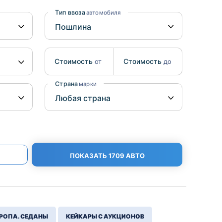
Benz
Mazda
Тип ввоза
автомобиля
Mitsubishi
Isuzu
Стоимость
Стоимость
от
до
Hino
Страна
марки
ПОКАЗАТЬ 1709 АВТО
РОПА. СЕДАНЫ
КЕЙКАРЫ С АУКЦИОНОВ