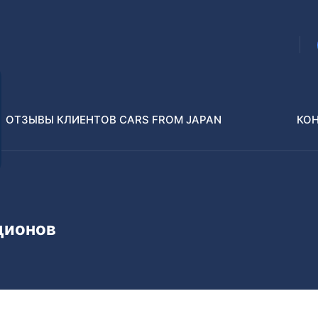
ОТЗЫВЫ КЛИЕНТОВ CARS FROM JAPAN
КО
Распилы и конструкторы
В РАЗБОР БЕЗ ПТС
ционов
Toyota
Isuzu
enz
Nissan
Lexus