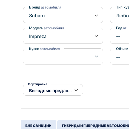
Honda
Daihatsu
Бренд
Тип ку
автомобиля
Mazda
Tesla
Suzuki
Модель
Год
автомобиля
от
Mitsubishi
Subaru
Кузов
Объем
автомобиля
Сортировка
ВНЕ САНКЦИЙ
ГИБРИДЫ И ГИБРИДНЫЕ АВТОМОБИ