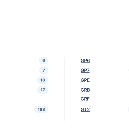
GP6
6
GP7
7
GPE
18
GRB
17
GRF
GT2
188