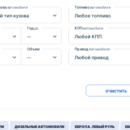
Honda
Mercedes-
зова
Топливо
автомобиля
автомобиля
Mazda
BMW
Mitsubishi
Audi
Год
КПП
до
автомобиля
Subaru
Daihatsu
Suzuki
Объем
Привод
от
до
Автомобиля
ОЧИСТИТЬ
ЛИ
ДИЗЕЛЬНЫЕ АВТОМОБИЛИ
ЕВРОПА. ЛЕВЫЙ РУЛЬ
ЕВ