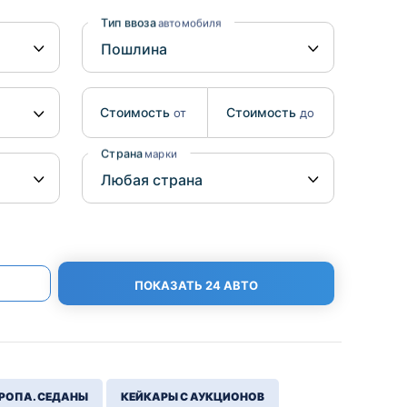
Benz
Mazda
Тип ввоза
автомобиля
Mitsubishi
Isuzu
Стоимость
Стоимость
от
до
Hino
Страна
марки
ПОКАЗАТЬ 24 АВТО
РОПА. СЕДАНЫ
КЕЙКАРЫ С АУКЦИОНОВ