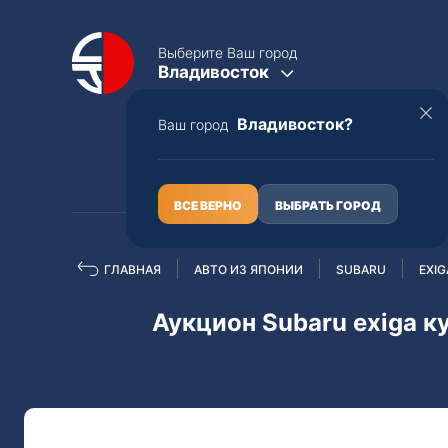
Выберите Ваш город
Владивосток
Владивосток?
Ваш город
КАТАЛОГ
О НАС
ВСЕ ВЕРНО
ВЫБРАТЬ ГОРОД
ГЛАВНАЯ
АВТО ИЗ ЯПОНИИ
SUBARU
EXIG
Полная пошлина
ЦЕЛЫЕ АВТО С ПТС
Аукцион Subaru exiga к
Toyota
Lexus
Nissan
Mercedes-B