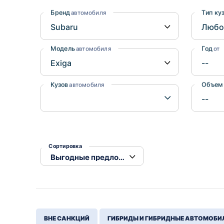
Honda
Daihatsu
Бренд
Тип ку
автомобиля
Mazda
Tesla
Suzuki
Модель
Год
автомобиля
от
Mitsubishi
Subaru
Кузов
Объем
автомобиля
Сортировка
ВНЕ САНКЦИЙ
ГИБРИДЫ И ГИБРИДНЫЕ АВТОМОБИ