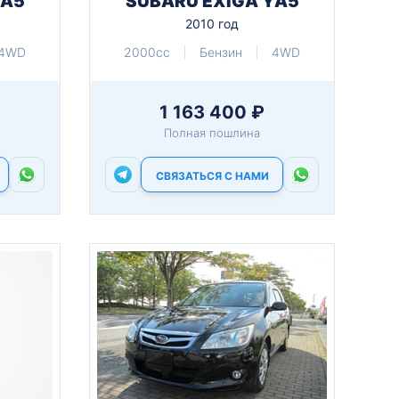
YA5
SUBARU EXIGA YA5
2010 год
4WD
2000cc
Бензин
4WD
1 163 400 ₽
Полная пошлина
СВЯЗАТЬСЯ С НАМИ