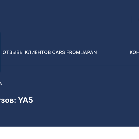
ОТЗЫВЫ КЛИЕНТОВ CARS FROM JAPAN
КО
A
Распилы и конструкторы
В РАЗБОР БЕЗ ПТС
узов: YA5
Toyota
Isuzu
enz
Nissan
Lexus